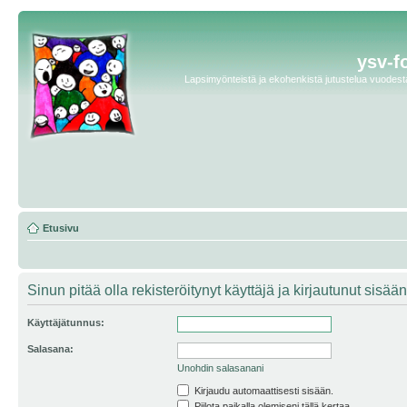
ysv-f
Lapsimyönteistä ja ekohenkistä jutustelua vuodesta 
Etusivu
Sinun pitää olla rekisteröitynyt käyttäjä ja kirjautunut sis
Käyttäjätunnus:
Salasana:
Unohdin salasanani
Kirjaudu automaattisesti sisään.
Piilota paikalla olemiseni tällä kertaa