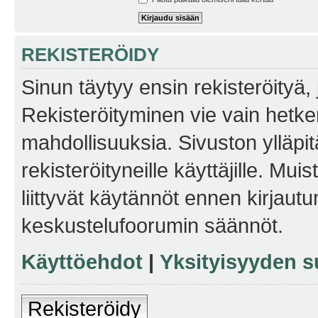
REKISTERÖIDY
Sinun täytyy ensin rekisteröityä, j
Rekisteröityminen vie vain hetken
mahdollisuuksia. Sivuston ylläpit
rekisteröityneille käyttäjille. Mu
liittyvät käytännöt ennen kirjau
keskustelufoorumin säännöt.
Käyttöehdot
|
Yksityisyyden s
Rekisteröidy