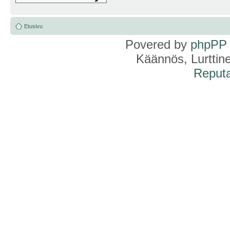
Etusivu
Povered by
phpPP
Käännös, Lurttin
Reputa