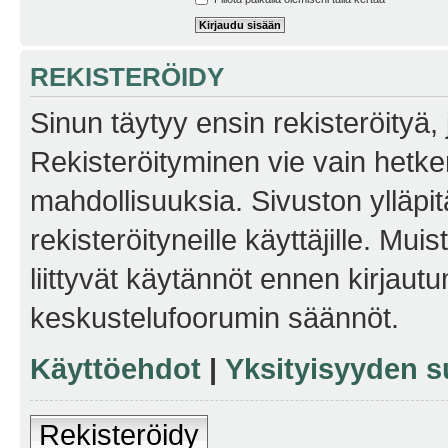
REKISTERÖIDY
Sinun täytyy ensin rekisteröityä, j
Rekisteröityminen vie vain hetken
mahdollisuuksia. Sivuston ylläpit
rekisteröityneille käyttäjille. Mu
liittyvät käytännöt ennen kirjau
keskustelufoorumin säännöt.
Käyttöehdot
|
Yksityisyyden s
Rekisteröidy