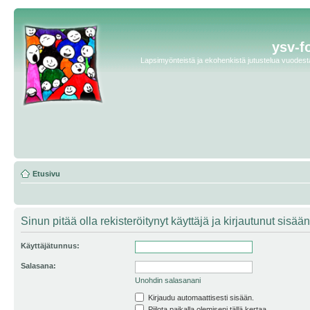
ysv-f
Lapsimyönteistä ja ekohenkistä jutustelua vuodesta 
Etusivu
Sinun pitää olla rekisteröitynyt käyttäjä ja kirjautunut sis
Käyttäjätunnus:
Salasana:
Unohdin salasanani
Kirjaudu automaattisesti sisään.
Piilota paikalla olemiseni tällä kertaa