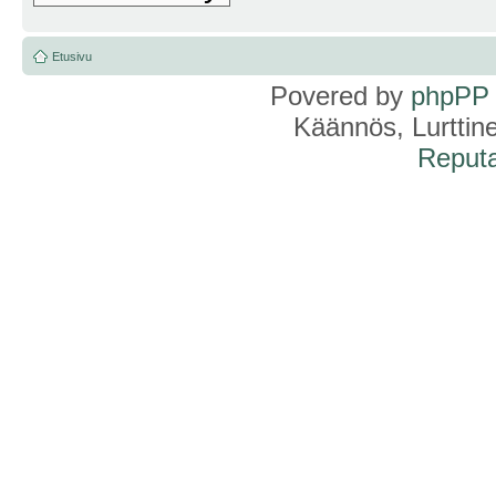
Etusivu
Povered by
phpPP
Käännös, Lurttin
Reputa