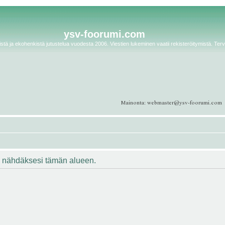
ysv-foorumi.com
tä ja ekohenkistä jutustelua vuodesta 2006. Viestien lukeminen vaatii rekisteröitymistä. Terv
ään nähdäksesi tämän alueen.