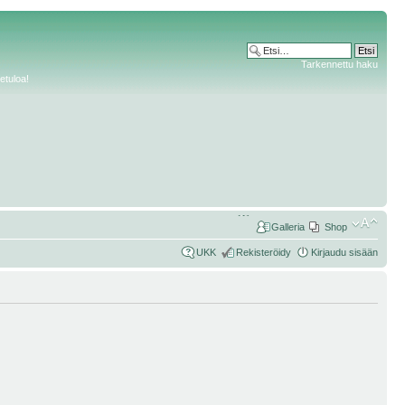
Tarkennettu haku
etuloa!
Galleria
Shop
UKK
Rekisteröidy
Kirjaudu sisään