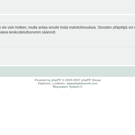
en vie vain hetken, mutta antaa sinulle lisää mahdollisuuksia. Sivuston ylläpitäjä voi 
 lukea keskustelufoorumin säännöt.
Povered by
phpPP
© 2000-2007 phpPP Group
Käännös, Lurttinen,
www.phpbbsuomi.com
Reputation System
©