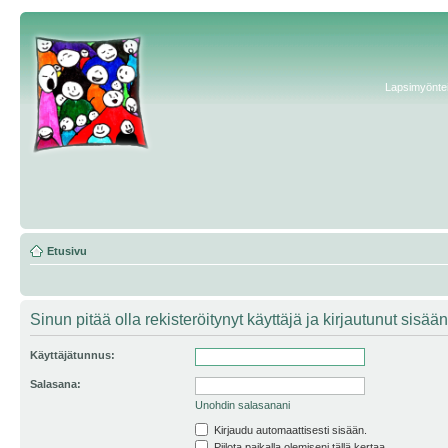
Lapsimyönteis
Etusivu
Sinun pitää olla rekisteröitynyt käyttäjä ja kirjautunut sis
Käyttäjätunnus:
Salasana:
Unohdin salasanani
Kirjaudu automaattisesti sisään.
Piilota paikalla olemiseni tällä kertaa