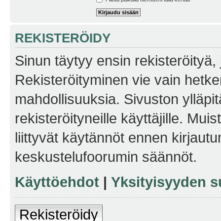
REKISTERÖIDY
Sinun täytyy ensin rekisteröityä, j
Rekisteröityminen vie vain hetken
mahdollisuuksia. Sivuston ylläpit
rekisteröityneille käyttäjille. Mu
liittyvät käytännöt ennen kirjau
keskustelufoorumin säännöt.
Käyttöehdot
|
Yksityisyyden s
Rekisteröidy