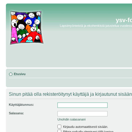
ysv-f
Lapsimyönteistä ja ekohenkistä jutustelua vuodesta 
Etusivu
Sinun pitää olla rekisteröitynyt käyttäjä ja kirjautunut sis
Käyttäjätunnus:
Salasana:
Unohdin salasanani
Kirjaudu automaattisesti sisään.
Piilota paikalla olemiseni tällä kertaa