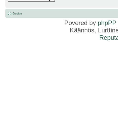
Etusivu
Povered by
phpPP
Käännös, Lurttin
Reputa