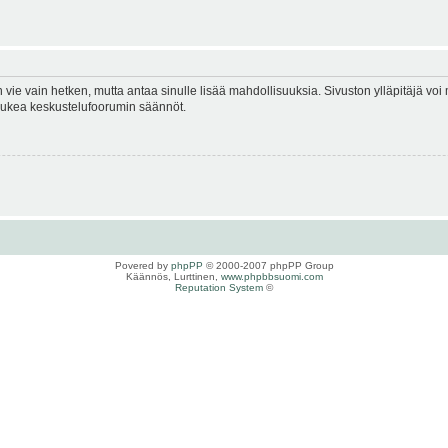
en vie vain hetken, mutta antaa sinulle lisää mahdollisuuksia. Sivuston ylläpitäjä voi 
 lukea keskustelufoorumin säännöt.
Povered by
phpPP
© 2000-2007 phpPP Group
Käännös, Lurttinen,
www.phpbbsuomi.com
Reputation System
©