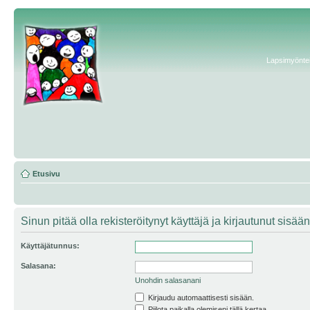
Lapsimyönteis
Etusivu
Sinun pitää olla rekisteröitynyt käyttäjä ja kirjautunut sis
Käyttäjätunnus:
Salasana:
Unohdin salasanani
Kirjaudu automaattisesti sisään.
Piilota paikalla olemiseni tällä kertaa