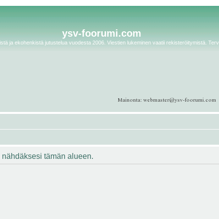
ysv-foorumi.com
tä ja ekohenkistä jutustelua vuodesta 2006. Viestien lukeminen vaatii rekisteröitymistä. Terv
ään nähdäksesi tämän alueen.