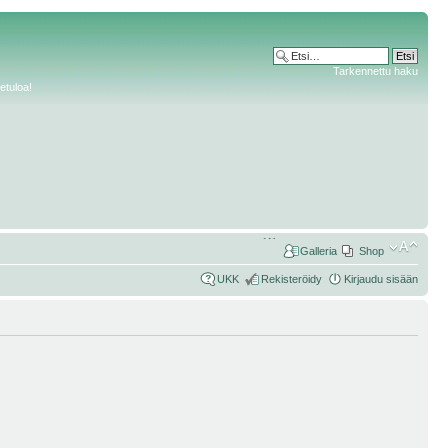
Tarkennettu haku
etuloa!
Galleria
Shop
UKK
Rekisteröidy
Kirjaudu sisään