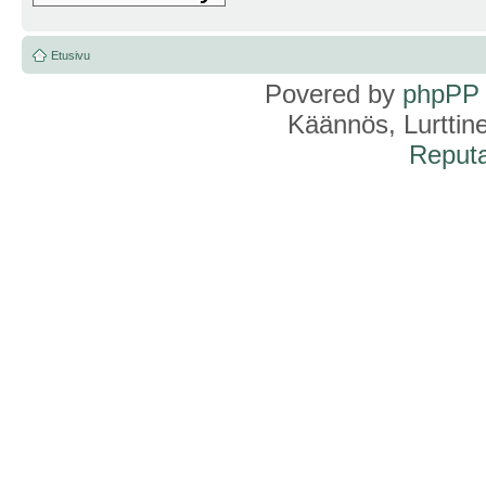
Etusivu
Povered by
phpPP
Käännös, Lurttin
Reputa