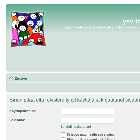
ysv-f
Lapsimyönteistä ja ekohenkistä jutustelua vuodesta 
Etusivu
Sinun pitää olla rekisteröitynyt käyttäjä ja kirjautunut sis
Käyttäjätunnus:
Salasana:
Unohdin salasanani
Kirjaudu automaattisesti sisään.
Piilota paikalla olemiseni tällä kertaa