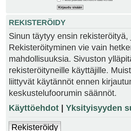
REKISTERÖIDY
Sinun täytyy ensin rekisteröityä, j
Rekisteröityminen vie vain hetken
mahdollisuuksia. Sivuston ylläpit
rekisteröityneille käyttäjille. Mu
liittyvät käytännöt ennen kirjau
keskustelufoorumin säännöt.
Käyttöehdot
|
Yksityisyyden s
Rekisteröidy