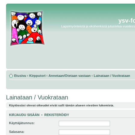
ysv-f
Lapsimyönteistä ja ekohenkistä jutustelua vuodesta 
Etusivu
‹
Kirpputori
‹
Annetaan/Otetaan vastaan
‹
Lainataan / Vuokrataan
Lainataan / Vuokrataan
Käytössäsi olevat oikeudet eivät salli tämän alueen viestien lukemista.
KIRJAUDU SISÄÄN
•
REKISTERÖIDY
Käyttäjätunnus:
Salasana: