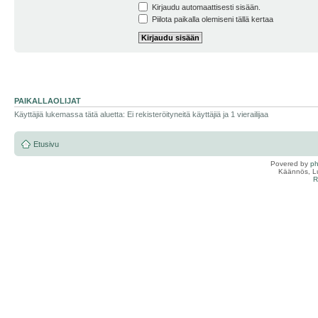
Kirjaudu automaattisesti sisään.
Piilota paikalla olemiseni tällä kertaa
PAIKALLAOLIJAT
Käyttäjiä lukemassa tätä aluetta: Ei rekisteröityneitä käyttäjiä ja 1 vierailijaa
Etusivu
Povered by
p
Käännös, Lu
R