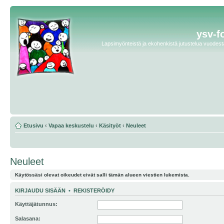
ysv-f
Lapsimyönteistä ja ekohenkistä jutustelua vuodesta 
Etusivu
‹
Vapaa keskustelu
‹
Käsityöt
‹
Neuleet
Neuleet
Käytössäsi olevat oikeudet eivät salli tämän alueen viestien lukemista.
KIRJAUDU SISÄÄN
•
REKISTERÖIDY
Käyttäjätunnus:
Salasana: