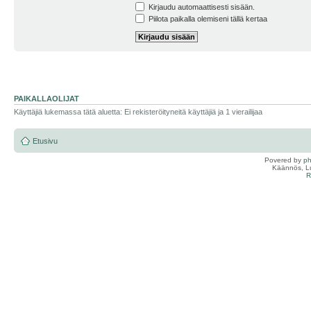
Kirjaudu automaattisesti sisään.
Piilota paikalla olemiseni tällä kertaa
PAIKALLAOLIJAT
Käyttäjiä lukemassa tätä aluetta: Ei rekisteröityneitä käyttäjiä ja 1 vierailijaa
Etusivu
Povered by
p
Käännös, Lu
R