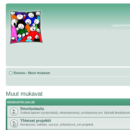
Lapsimyönteis
Etusivu
‹
Muut mukavat
Muut mukavat
KESKUSTELUALUE
Ilmoitustaulu
Uutiset lapsen syntymästä, nimenannosta, ysvitauosta ym. tärkeät ilmoitukset
Yhteiset projektit
Keräykset, vaihdot, sysvyt, yhteishyvä, ym projektit.