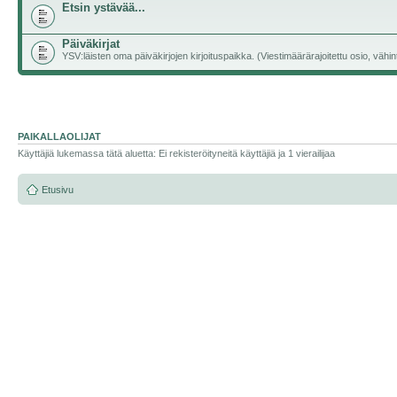
Etsin ystävää...
Päiväkirjat
YSV:läisten oma päiväkirjojen kirjoituspaikka. (Viestimäärärajoitettu osio, vähintä
PAIKALLAOLIJAT
Käyttäjiä lukemassa tätä aluetta: Ei rekisteröityneitä käyttäjiä ja 1 vierailijaa
Etusivu