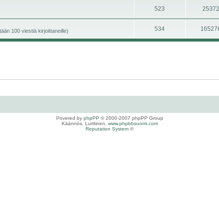
523
2537
534
16527
än 100 viestiä kirjoittaneille)
Povered by
phpPP
© 2000-2007 phpPP Group
Käännös, Lurttinen,
www.phpbbsuomi.com
Reputation System
©