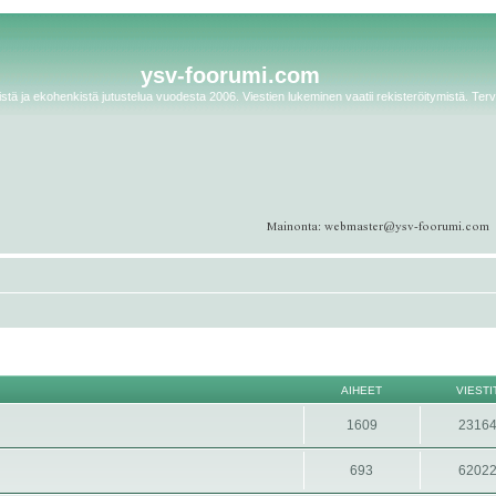
ysv-foorumi.com
tä ja ekohenkistä jutustelua vuodesta 2006. Viestien lukeminen vaatii rekisteröitymistä. Terv
AIHEET
VIESTI
1609
2316
693
6202