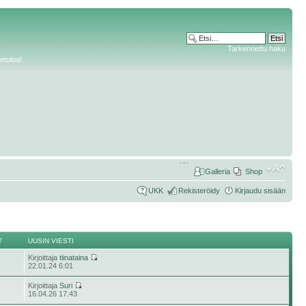
Tarkennettu haku
etuloa!
Galleria
Shop
UKK
Rekisteröidy
Kirjaudu sisään
T
UUSIN VIESTI
Kirjoittaja
tiinataina
4
22.01.24 6:01
Kirjoittaja
Suri
2
16.04.26 17:43