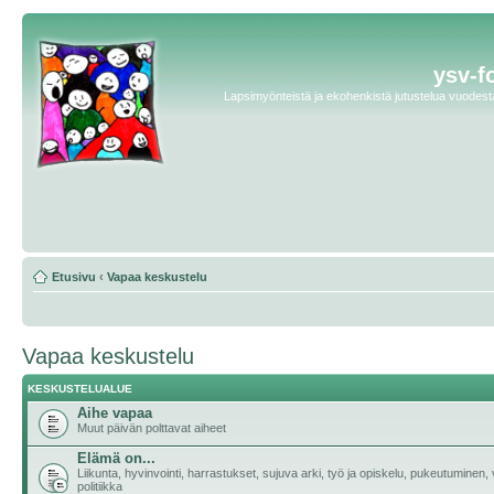
ysv-f
Lapsimyönteistä ja ekohenkistä jutustelua vuodesta 
Etusivu
‹
Vapaa keskustelu
Vapaa keskustelu
KESKUSTELUALUE
Aihe vapaa
Muut päivän polttavat aiheet
Elämä on...
Liikunta, hyvinvointi, harrastukset, sujuva arki, työ ja opiskelu, pukeutuminen, v
politiikka