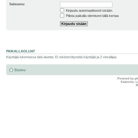
Salasana:
Kirjaudu automaattisesti sisään.
Piilota paikalla olemiseni tällä kertaa
PAIKALLAOLIJAT
Käyttäjiä lukemassa tätä aluetta: Ei rekisteröityneitä käyttäjiä ja 2 vierailijaa
Etusivu
Povered by
p
Käännös, Lu
R