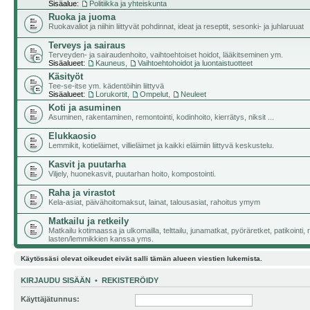
Sisäalue:
Politiikka ja yhteiskunta
Ruoka ja juoma
Ruokavaliot ja niihin liittyvät pohdinnat, ideat ja reseptit, sesonki- ja juhlaruuat
Terveys ja sairaus
Terveyden- ja sairaudenhoito, vaihtoehtoiset hoidot, lääkitseminen ym.
Sisäalueet:
Kauneus
,
Vaihtoehtohoidot ja luontaistuotteet
Käsityöt
Tee-se-itse ym. kädentöihin liittyvä
Sisäalueet:
Lorukortit
,
Ompelut
,
Neuleet
Koti ja asuminen
Asuminen, rakentaminen, remontointi, kodinhoito, kierrätys, niksit ...
Elukkaosio
Lemmikit, kotieläimet, villieläimet ja kaikki eläimiin liittyvä keskustelu.
Kasvit ja puutarha
Viljely, huonekasvit, puutarhan hoito, kompostointi.
Raha ja virastot
Kela-asiat, päivähoitomaksut, lainat, talousasiat, rahoitus ymym
Matkailu ja retkeily
Matkailu kotimaassa ja ulkomailla, telttailu, junamatkat, pyöräretket, patikointi,
lasten/lemmikkien kanssa yms.
Käytössäsi olevat oikeudet eivät salli tämän alueen viestien lukemista.
KIRJAUDU SISÄÄN
•
REKISTERÖIDY
Käyttäjätunnus: