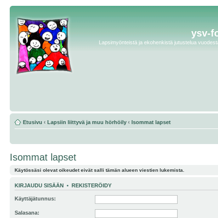
ysv-f
Lapsimyönteistä ja ekohenkistä jutustelua vuodesta 
Etusivu
‹
Lapsiin liittyvä ja muu hörhöily
‹
Isommat lapset
Isommat lapset
Käytössäsi olevat oikeudet eivät salli tämän alueen viestien lukemista.
KIRJAUDU SISÄÄN
•
REKISTERÖIDY
Käyttäjätunnus:
Salasana: