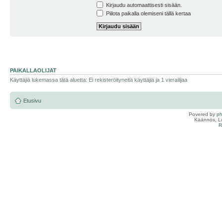
Kirjaudu automaattisesti sisään.
Piilota paikalla olemiseni tällä kertaa
PAIKALLAOLIJAT
Käyttäjiä lukemassa tätä aluetta: Ei rekisteröityneitä käyttäjiä ja 1 vierailijaa
Etusivu
Povered by
p
Käännös, Lu
R