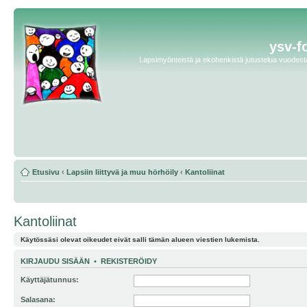
ysv-f
Lapsimyönteistä ja ekohenkistä jutustelua vuodesta 
Etusivu
‹
Lapsiin liittyvä ja muu hörhöily
‹
Kantoliinat
Kantoliinat
Käytössäsi olevat oikeudet eivät salli tämän alueen viestien lukemista.
KIRJAUDU SISÄÄN
•
REKISTERÖIDY
Käyttäjätunnus:
Salasana: