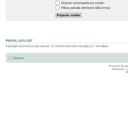
Kirjaudu automaattisesti sisään.
Piilota paikalla olemiseni tällä kertaa
PAIKALLAOLIJAT
Käyttäjiä lukemassa tätä aluetta: Ei rekisteröityneitä käyttäjiä ja 1 vierailijaa
Etusivu
Povered by
p
Käännös, Lu
R