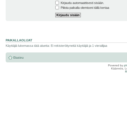
Kirjaudu automaattisesti sisään.
Piilota paikalla olemiseni tällä kertaa
PAIKALLAOLIJAT
Käyttäjiä lukemassa tätä aluetta: Ei rekisteröityneitä käyttäjiä ja 1 vierailijaa
Etusivu
Povered by
p
Käännös, Lu
R