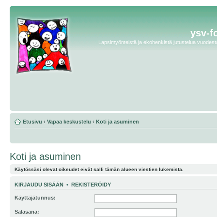
ysv-f
Lapsimyönteistä ja ekohenkistä jutustelua vuodesta 
Etusivu
‹
Vapaa keskustelu
‹
Koti ja asuminen
Koti ja asuminen
Käytössäsi olevat oikeudet eivät salli tämän alueen viestien lukemista.
KIRJAUDU SISÄÄN
•
REKISTERÖIDY
Käyttäjätunnus:
Salasana: