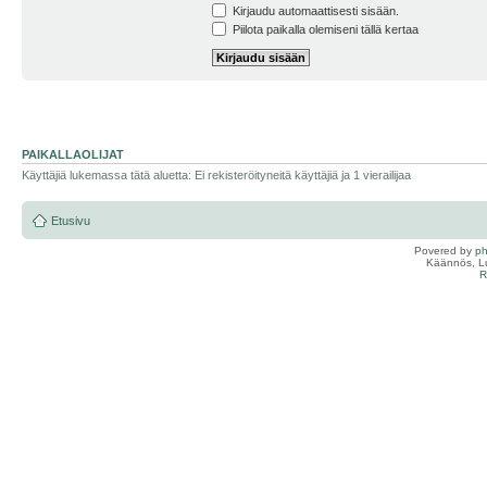
Kirjaudu automaattisesti sisään.
Piilota paikalla olemiseni tällä kertaa
PAIKALLAOLIJAT
Käyttäjiä lukemassa tätä aluetta: Ei rekisteröityneitä käyttäjiä ja 1 vierailijaa
Etusivu
Povered by
p
Käännös, Lu
R