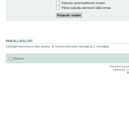
Kirjaudu automaattisesti sisään.
Piilota paikalla olemiseni tällä kertaa
PAIKALLAOLIJAT
Käyttäjiä lukemassa tätä aluetta: Ei rekisteröityneitä käyttäjiä ja 1 vierailijaa
Etusivu
Povered by
p
Käännös, Lu
R