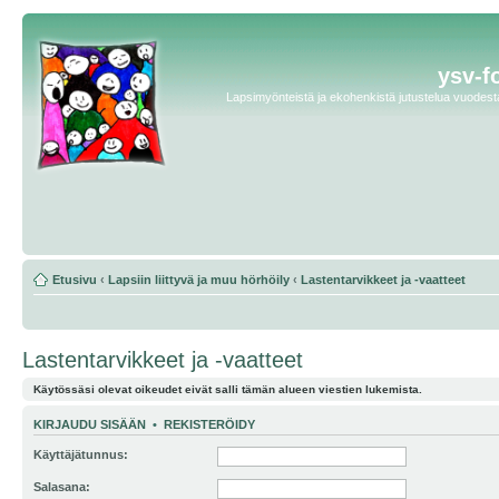
ysv-f
Lapsimyönteistä ja ekohenkistä jutustelua vuodesta 
Etusivu
‹
Lapsiin liittyvä ja muu hörhöily
‹
Lastentarvikkeet ja -vaatteet
Lastentarvikkeet ja -vaatteet
Käytössäsi olevat oikeudet eivät salli tämän alueen viestien lukemista.
KIRJAUDU SISÄÄN
•
REKISTERÖIDY
Käyttäjätunnus:
Salasana: