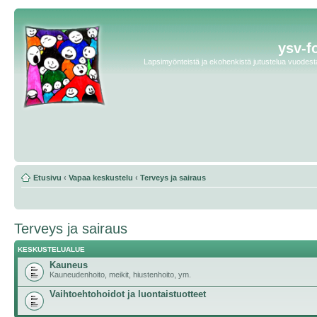
ysv-f
Lapsimyönteistä ja ekohenkistä jutustelua vuodesta 
Etusivu
‹
Vapaa keskustelu
‹
Terveys ja sairaus
Terveys ja sairaus
KESKUSTELUALUE
Kauneus
Kauneudenhoito, meikit, hiustenhoito, ym.
Vaihtoehtohoidot ja luontaistuotteet