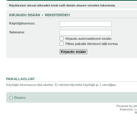
Käytössäsi olevat oikeudet eivät salli tämän alueen viestien lukemista.
KIRJAUDU SISÄÄN
•
REKISTERÖIDY
Käyttäjätunnus:
Salasana:
Kirjaudu automaattisesti sisään.
Piilota paikalla olemiseni tällä kertaa
PAIKALLAOLIJAT
Käyttäjiä lukemassa tätä aluetta: Ei rekisteröityneitä käyttäjiä ja 1 vierailijaa
Etusivu
Povered by
p
Käännös, Lu
R