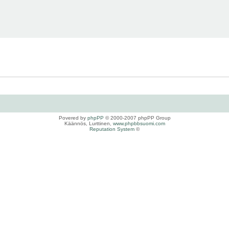
Povered by
phpPP
© 2000-2007 phpPP Group
Käännös, Lurttinen,
www.phpbbsuomi.com
Reputation System
©