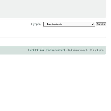
Hyppää:
Henkilökunta
•
Poista evästeet
• Kaikki ajat ovat UTC + 2 tuntia