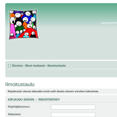
Lapsimyönteis
Etusivu
‹
Muut mukavat
‹
Ilmoitustaulu
Ilmoitustaulu
Käytössäsi olevat oikeudet eivät salli tämän alueen viestien lukemista.
KIRJAUDU SISÄÄN
•
REKISTERÖIDY
Käyttäjätunnus:
Salasana: