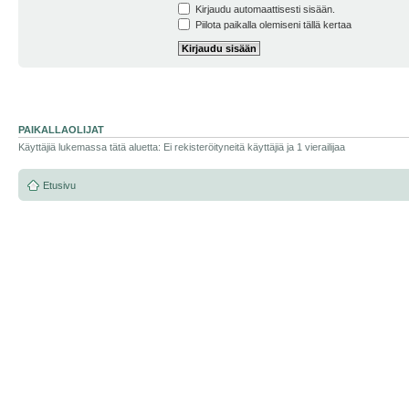
Kirjaudu automaattisesti sisään.
Piilota paikalla olemiseni tällä kertaa
PAIKALLAOLIJAT
Käyttäjiä lukemassa tätä aluetta: Ei rekisteröityneitä käyttäjiä ja 1 vierailijaa
Etusivu