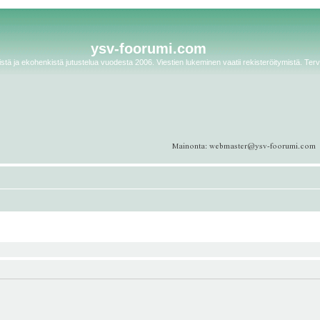
ysv-foorumi.com
tä ja ekohenkistä jutustelua vuodesta 2006. Viestien lukeminen vaatii rekisteröitymistä. Terv