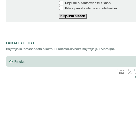
Kirjaudu automaattisesti sisään.
Piilota paikalla olemiseni tällä kertaa
PAIKALLAOLIJAT
Käyttäjiä lukemassa tätä aluetta: Ei rekisteröityneitä käyttäjiä ja 1 vierailijaa
Etusivu
Povered by
p
Käännös, Lu
R