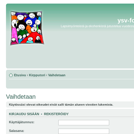
ysv-f
Lapsimyönteistä ja ekohenkistä jutustelua vuodesta 
Etusivu
‹
Kirpputori
‹
Vaihdetaan
Vaihdetaan
Käytössäsi olevat oikeudet eivät salli tämän alueen viestien lukemista.
KIRJAUDU SISÄÄN
•
REKISTERÖIDY
Käyttäjätunnus:
Salasana: