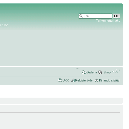
Tarkennettu haku
etuloa!
Galleria
Shop
UKK
Rekisteröidy
Kirjaudu sisään