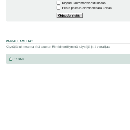
Kirjaudu automaattisesti sisään.
Piilota paikalla olemiseni tällä kertaa
PAIKALLAOLIJAT
Käyttäjiä lukemassa tätä aluetta: Ei rekisteröityneitä käyttäjiä ja 1 vierailijaa
Etusivu