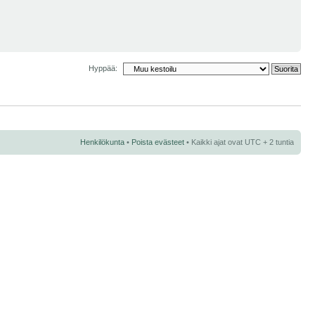
Hyppää:
Henkilökunta
•
Poista evästeet
• Kaikki ajat ovat UTC + 2 tuntia