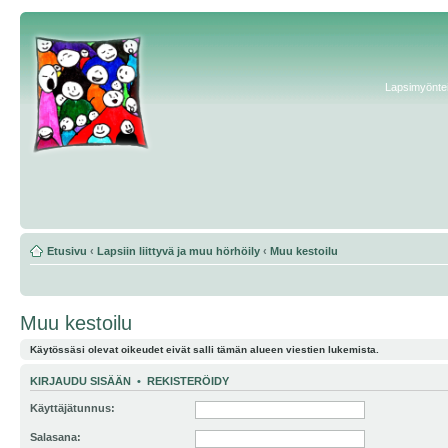
Lapsimyönteis
Etusivu
‹
Lapsiin liittyvä ja muu hörhöily
‹
Muu kestoilu
Muu kestoilu
Käytössäsi olevat oikeudet eivät salli tämän alueen viestien lukemista.
KIRJAUDU SISÄÄN
•
REKISTERÖIDY
Käyttäjätunnus:
Salasana: