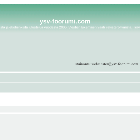
ysv-foorumi.com
tä ja ekohenkistä jutustelua vuodesta 2006. Viestien lukeminen vaatii rekisteröitymistä. Terv