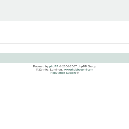
Povered by
phpPP
© 2000-2007 phpPP Group
Käännös, Lurttinen,
www.phpbbsuomi.com
Reputation System
©