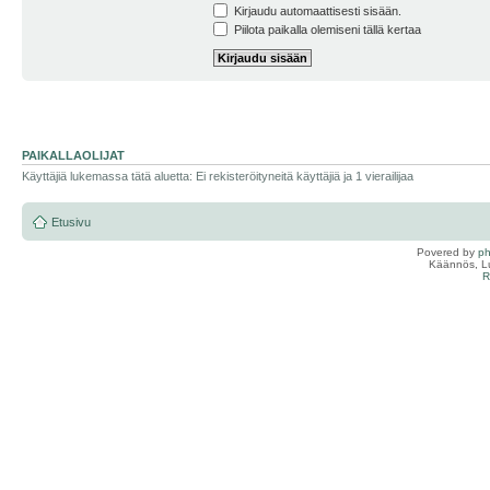
Kirjaudu automaattisesti sisään.
Piilota paikalla olemiseni tällä kertaa
PAIKALLAOLIJAT
Käyttäjiä lukemassa tätä aluetta: Ei rekisteröityneitä käyttäjiä ja 1 vierailijaa
Etusivu
Povered by
p
Käännös, Lu
R