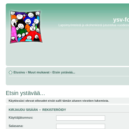
ysv-f
Lapsimyönteistä ja ekohenkistä jutustelua vuodesta 
Etusivu
‹
Muut mukavat
‹
Etsin ystävää...
Etsin ystävää...
Käytössäsi olevat oikeudet eivät salli tämän alueen viestien lukemista.
KIRJAUDU SISÄÄN
•
REKISTERÖIDY
Käyttäjätunnus:
Salasana: