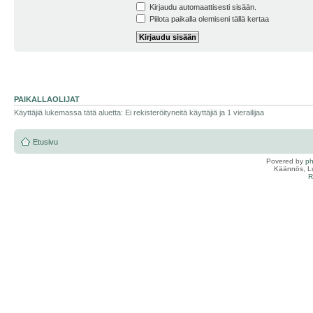
Kirjaudu automaattisesti sisään.
Piilota paikalla olemiseni tällä kertaa
PAIKALLAOLIJAT
Käyttäjiä lukemassa tätä aluetta: Ei rekisteröityneitä käyttäjiä ja 1 vierailijaa
Etusivu
Povered by
p
Käännös, Lu
R