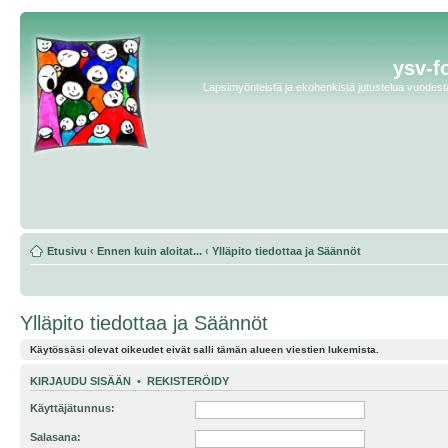
ysv-f
Lapsimyönteistä ja ekohenkistä jutustelua vuodesta 
Etusivu
‹
Ennen kuin aloitat...
‹
Ylläpito tiedottaa ja Säännöt
Ylläpito tiedottaa ja Säännöt
Käytössäsi olevat oikeudet eivät salli tämän alueen viestien lukemista.
KIRJAUDU SISÄÄN
•
REKISTERÖIDY
Käyttäjätunnus:
Salasana: