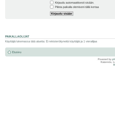
Kirjaudu automaattisesti sisään.
Piilota paikalla olemiseni tällä kertaa
PAIKALLAOLIJAT
Käyttäjiä lukemassa tätä aluetta: Ei rekisteröityneitä käyttäjiä ja 1 vierailijaa
Etusivu
Povered by
p
Käännös, Lu
R