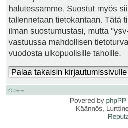
halutessamme. Suostut myös siihe
tallennetaan tietokantaan. Tätä t
ilman suostumustasi, mutta "ysv
vastuussa mahdollisen tietoturv
vuodosta ulkopuolisille tahoille.
Palaa takaisin kirjautumissivulle
Etusivu
Povered by
phpPP
Käännös, Lurttin
Reputa