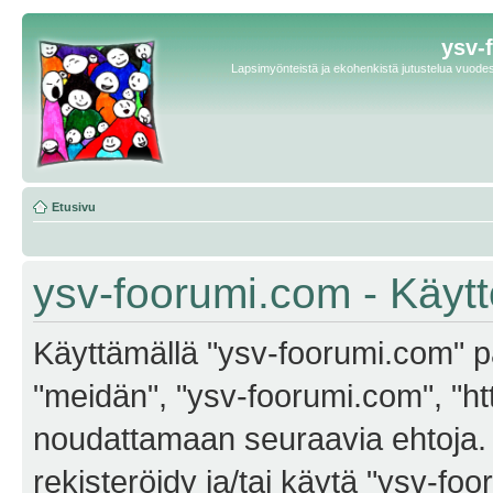
ysv-
Lapsimyönteistä ja ekohenkistä jutustelua vuodest
Etusivu
ysv-foorumi.com - Käyt
Käyttämällä "ysv-foorumi.com" pa
"meidän", "ysv-foorumi.com", "ht
noudattamaan seuraavia ehtoja. M
rekisteröidy ja/tai käytä "ysv-f