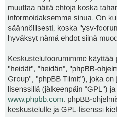
muuttaa näitä ehtoja koska ta
informoidaksemme sinua. On kui
säännöllisesti, koska "ysv-foorum
hyväksyt nämä ehdot siinä muodos
Keskustelufoorumimme käyttää p
"heidät", "heidän", "phpBB-ohje
Group", "phpBB Tiimit"), joka on j
lisenssillä (jälkeenpäin "GPL") j
www.phpbb.com
. phpBB-ohjelmis
keskustelulle ja GPL-lisenssi kie