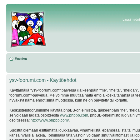
Lapsimyönte
Etusivu
ysv-foorumi.com - Käyttöehdot
Käyttämällä "ysv-foorumi.com" palvelua (jälkeenpäin "me", "meitä", "meidän", "
foorumi.com"-palvelua. Me voimme muuttaa näitä ehtoja koska tahansa ja te
hyväksyt nämä ehdot siinä muodossa, kuin ne on päivitetty tai korjattu.
Keskustelufoorumimme käyttää phpBB-ohjelmistoa, (jälkeenpäin "he", "heidät"
se voidaan ladata osoitteesta
www.phpbb.com
. phpBB-ohjelmisto luo vain ymp
osoitteessa:
http://www.phpbb.com/
.
Suostut olemaan esittämättä loukkaavaa, vihamielistä, epämoraalista tai muuta
kansainvälisiä lakeja. Toimimalla tätä vastoin voidaan sinut välittömästi ja lop