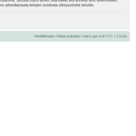
essamme. Suostut myös siihen, että kaikki yllä annettu tieto tallennetaan
n aiheuttamasta tietojen vuodosta ulkopuolisille tahoille.
Henkilökunta
•
Poista evästeet
• Kaikki ajat ovat UTC + 2 tuntia