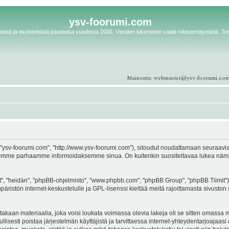
ysv-foorumi.com
istä ja ekohenkistä jutustelua vuodesta 2006. Viestien lukeminen vaatii rekisteröitymistä. Te
ysv-foorumi.com", "http://www.ysv-foorumi.com"), sitoudut noudattamaan seuraavia eht
emme parhaamme informoidaksemme sinua. On kuitenkin suositeltavaa lukea nämä eh
, "heidän", "phpBB-ohjelmisto", "www.phpbb.com", "phpBB Group", "phpBB Tiimit"), 
äristön internet-keskustelulle ja GPL-lisenssi kieltää meitä rajoittamasta sivuston 
kaan materiaalia, joka voisi loukata voimassa olevia lakeja oli se sitten omassa ma
ullisesti poistaa järjestelmän käyttäjistä ja tarvittaessa internet-yhteydentarjoajaas