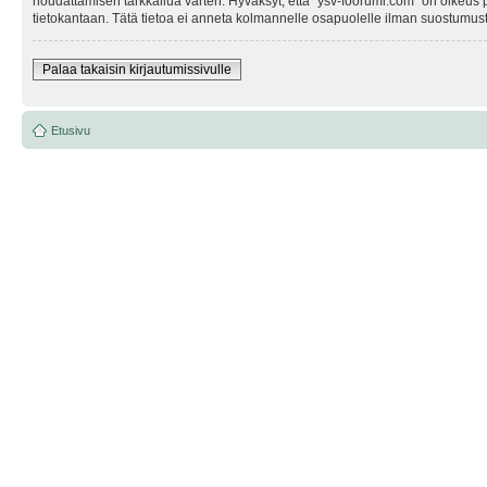
noudattamisen tarkkailua varten. Hyväksyt, että "ysv-foorumi.com" on oikeus po
tietokantaan. Tätä tietoa ei anneta kolmannelle osapuolelle ilman suostumusta
Palaa takaisin kirjautumissivulle
Etusivu