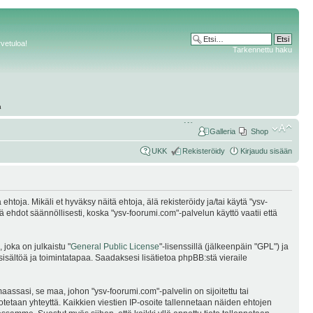
rvetuloa!
Tarkennettu haku
Galleria
Shop
UKK
Rekisteröidy
Kirjaudu sisään
oja. Mikäli et hyväksy näitä ehtoja, älä rekisteröidy ja/tai käytä "ysv-
dot säännöllisesti, koska "ysv-foorumi.com"-palvelun käyttö vaatii että
joka on julkaistu "
General Public License
"-lisenssillä (jälkeenpäin "GPL") ja
sisältöä ja toimintatapaa. Saadaksesi lisätietoa phpBB:stä vieraile
assasi, se maa, johon "ysv-foorumi.com"-palvelin on sijoitettu tai
i otetaan yhteyttä. Kaikkien viestien IP-osoite tallennetaan näiden ehtojen