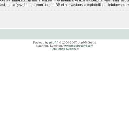
istaa, muokata, siirtää ja sulkea mikä tahansa keskusteluketju tai viesti niin halut
si, mutta "ysv-foorumi.com" tai phpBB ei ole vastuussa mahdollisen tietoturvamurro
Povered by
phpPP
© 2000-2007 phpPP Group
Käännös, Lurttinen,
www.phpbbsuomi.com
Reputation System
©