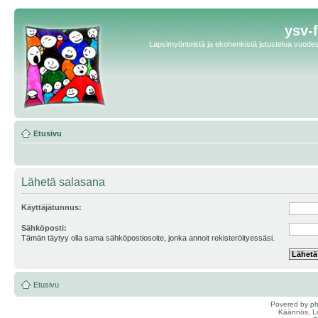
ysv-
Lapsimyönteistä ja ekohenkistä jutustelua vuodest
Etusivu
Lähetä salasana
Käyttäjätunnus:
Sähköposti:
Tämän täytyy olla sama sähköpostiosoite, jonka annoit rekisteröityessäsi.
Etusivu
Povered by
p
Käännös, Lu