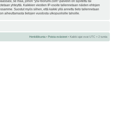
assasi, se maa, johon "ysv-foorumi.com"-palvelin on sijoitettu tai
i otetaan yhteyttä. Kaikkien viestien IP-osoite tallennetaan näiden ehtojen
essamme. Suostut myös siihen, että kaikki yllä annettu tieto tallennetaan
n aiheuttamasta tietojen vuodosta ulkopuolisille tahoille.
Henkilökunta
•
Poista evästeet
• Kaikki ajat ovat UTC + 2 tuntia