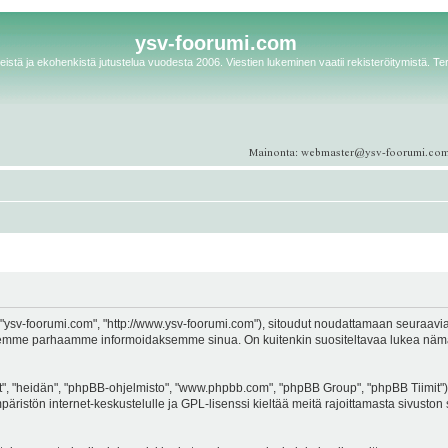
ysv-foorumi.com
istä ja ekohenkistä jutustelua vuodesta 2006. Viestien lukeminen vaatii rekisteröitymistä. Te
ysv-foorumi.com", "http://www.ysv-foorumi.com"), sitoudut noudattamaan seuraavia eht
emme parhaamme informoidaksemme sinua. On kuitenkin suositeltavaa lukea nämä eh
, "heidän", "phpBB-ohjelmisto", "www.phpbb.com", "phpBB Group", "phpBB Tiimit"), 
äristön internet-keskustelulle ja GPL-lisenssi kieltää meitä rajoittamasta sivuston 