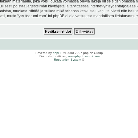
kaan materiaalia, joka voisi loukata voimassa olevia lakeja oli se sitten omassa ma
ullisesti poistaa järjestelmän käyttäjistä ja tarvittaessa internet-yhteydentarjoajaas
istaa, muokata, siirtää ja sulkea mikä tahansa keskusteluketju tai viesti niin halut
si, mutta "ysv-foorumi.com" tai phpBB ei ole vastuussa mahdollisen tietoturvamurro
Povered by
phpPP
© 2000-2007 phpPP Group
Käännös, Lurttinen,
www.phpbbsuomi.com
Reputation System
©