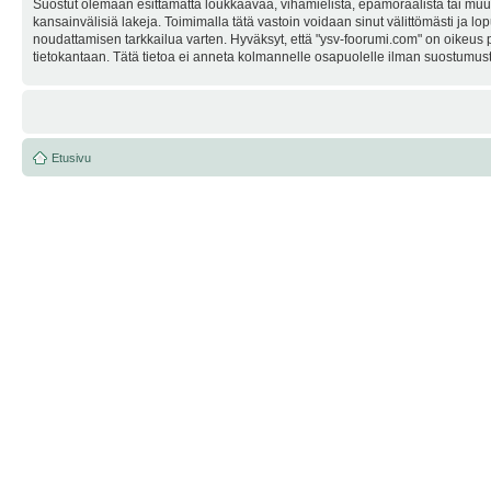
Suostut olemaan esittämättä loukkaavaa, vihamielistä, epämoraalista tai muuta
kansainvälisiä lakeja. Toimimalla tätä vastoin voidaan sinut välittömästi ja lop
noudattamisen tarkkailua varten. Hyväksyt, että "ysv-foorumi.com" on oikeus po
tietokantaan. Tätä tietoa ei anneta kolmannelle osapuolelle ilman suostumusta
Etusivu