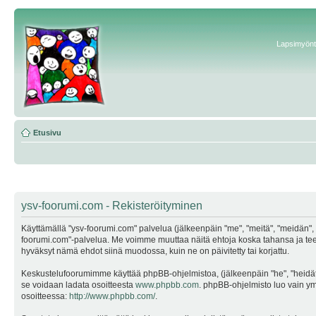
Lapsimyönte
Etusivu
ysv-foorumi.com - Rekisteröityminen
Käyttämällä "ysv-foorumi.com" palvelua (jälkeenpäin "me", "meitä", "meidän", "
foorumi.com"-palvelua. Me voimme muuttaa näitä ehtoja koska tahansa ja te
hyväksyt nämä ehdot siinä muodossa, kuin ne on päivitetty tai korjattu.
Keskustelufoorumimme käyttää phpBB-ohjelmistoa, (jälkeenpäin "he", "heidät"
se voidaan ladata osoitteesta
www.phpbb.com
. phpBB-ohjelmisto luo vain ymp
osoitteessa:
http://www.phpbb.com/
.