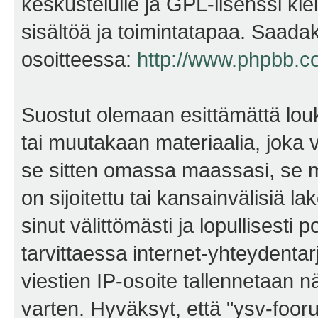
keskustelulle ja GPL-lisenssi kie
sisältöä ja toimintatapaa. Saadak
osoitteessa:
http://www.phpbb.c
Suostut olemaan esittämättä lou
tai muutakaan materiaalia, joka v
se sitten omassa maassasi, se m
on sijoitettu tai kansainvälisiä l
sinut välittömästi ja lopullisesti 
tarvittaessa internet-yhteydentar
viestien IP-osoite tallennetaan 
varten. Hyväksyt, että "ysv-foo