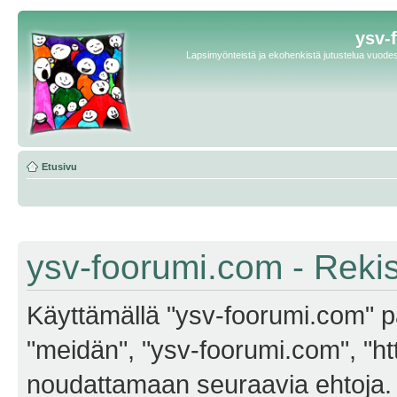
ysv-
Lapsimyönteistä ja ekohenkistä jutustelua vuodest
Etusivu
ysv-foorumi.com - Reki
Käyttämällä "ysv-foorumi.com" pa
"meidän", "ysv-foorumi.com", "ht
noudattamaan seuraavia ehtoja. M