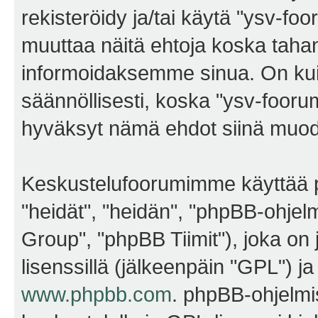
rekisteröidy ja/tai käytä "ysv-f
muuttaa näitä ehtoja koska ta
informoidaksemme sinua. On kui
säännöllisesti, koska "ysv-foorum
hyväksyt nämä ehdot siinä muodos
Keskustelufoorumimme käyttää p
"heidät", "heidän", "phpBB-ohje
Group", "phpBB Tiimit"), joka on j
lisenssillä (jälkeenpäin "GPL") j
www.phpbb.com
. phpBB-ohjelmis