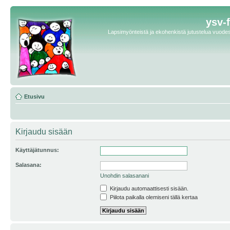
ysv-
Lapsimyönteistä ja ekohenkistä jutustelua vuodest
Etusivu
Kirjaudu sisään
Käyttäjätunnus:
Salasana:
Unohdin salasanani
Kirjaudu automaattisesti sisään.
Piilota paikalla olemiseni tällä kertaa