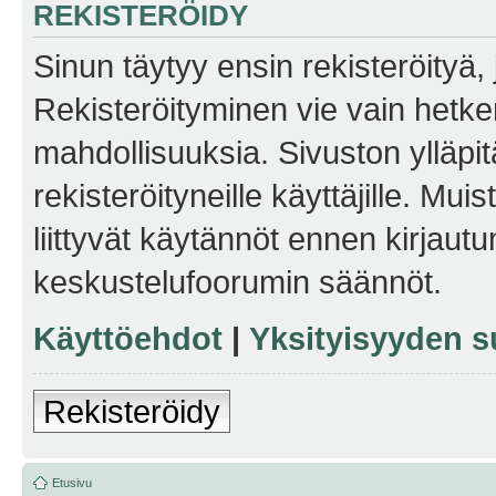
REKISTERÖIDY
Sinun täytyy ensin rekisteröityä, j
Rekisteröityminen vie vain hetken
mahdollisuuksia. Sivuston ylläpit
rekisteröityneille käyttäjille. Mu
liittyvät käytännöt ennen kirjau
keskustelufoorumin säännöt.
Käyttöehdot
|
Yksityisyyden s
Rekisteröidy
Etusivu