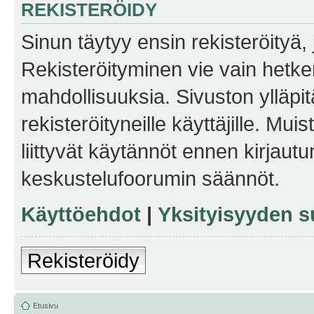
REKISTERÖIDY
Sinun täytyy ensin rekisteröityä, j
Rekisteröityminen vie vain hetken
mahdollisuuksia. Sivuston ylläpit
rekisteröityneille käyttäjille. Mu
liittyvät käytännöt ennen kirjau
keskustelufoorumin säännöt.
Käyttöehdot
|
Yksityisyyden s
Rekisteröidy
Etusivu