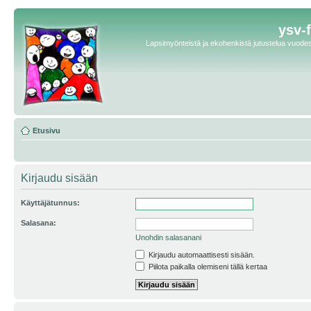
ysv-
Lapsimyönteistä ja ekohenkistä jutustelua vuodest
Etusivu
Kirjaudu sisään
Käyttäjätunnus:
Salasana:
Unohdin salasanani
Kirjaudu automaattisesti sisään.
Piilota paikalla olemiseni tällä kertaa