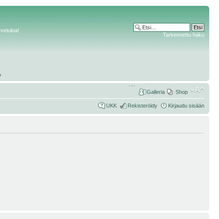
rvetuloa!
Tarkennettu haku
Galleria
Shop
UKK
Rekisteröidy
Kirjaudu sisään