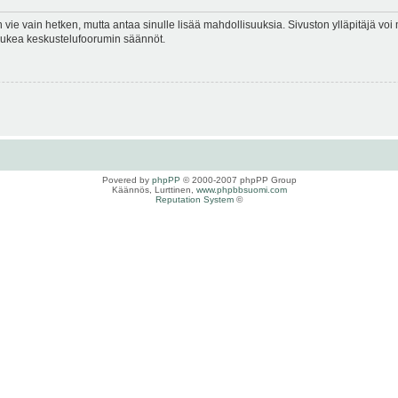
en vie vain hetken, mutta antaa sinulle lisää mahdollisuuksia. Sivuston ylläpitäjä voi 
 lukea keskustelufoorumin säännöt.
Povered by
phpPP
© 2000-2007 phpPP Group
Käännös, Lurttinen,
www.phpbbsuomi.com
Reputation System
©