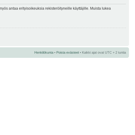
myös antaa erityisoikeuksia rekisteröityneille käyttäjille. Muista lukea
Henkilökunta
•
Poista evästeet
• Kaikki ajat ovat UTC + 2 tuntia