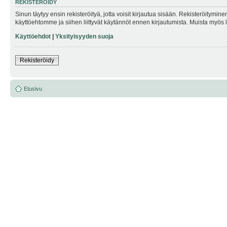
REKISTERÖIDY
Sinun täytyy ensin rekisteröityä, jotta voisit kirjautua sisään. Rekisteröitymin
käyttöehtomme ja siihen liittyvät käytännöt ennen kirjautumista. Muista myös
Käyttöehdot
|
Yksityisyyden suoja
Rekisteröidy
Etusivu