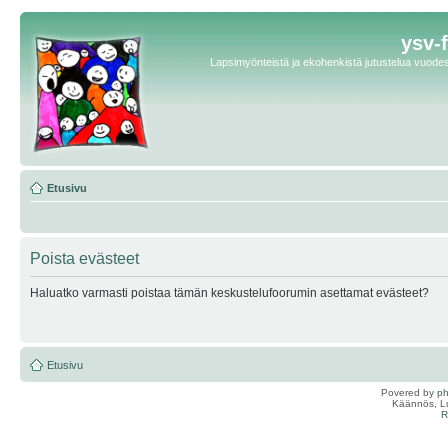
ysv-
Lapsimyönteistä ja ekohenkistä jutustelua vuodest
Etusivu
Poista evästeet
Haluatko varmasti poistaa tämän keskustelufoorumin asettamat evästeet?
Etusivu
Povered by
p
Käännös, Lu
R