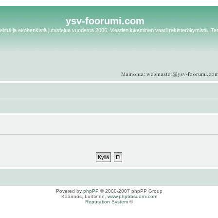
ysv-foorumi.com
istä ja ekohenkistä jutustelua vuodesta 2006. Viestien lukeminen vaatii rekisteröitymistä. Te
Povered by
phpPP
© 2000-2007 phpPP Group
Käännös, Lurttinen,
www.phpbbsuomi.com
Reputation System
©