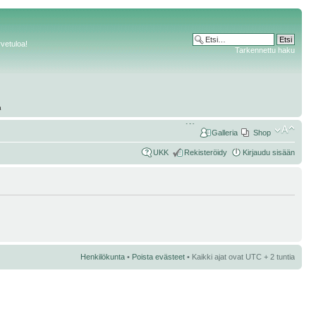
rvetuloa!
Tarkennettu haku
Galleria
Shop
UKK
Rekisteröidy
Kirjaudu sisään
Henkilökunta
•
Poista evästeet
• Kaikki ajat ovat UTC + 2 tuntia