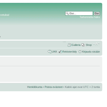
rvetuloa!
Tarkennettu haku
Galleria
Shop
UKK
Rekisteröidy
Kirjaudu sisään
Henkilökunta
•
Poista evästeet
• Kaikki ajat ovat UTC + 2 tuntia