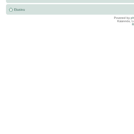
Etusivu
Povered by
p
Käännös, Lu
R