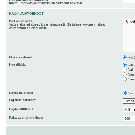
Käytä *-merkkiä jokerimerkkinä osittaisiin hakuihin
HAUN VAIHTOEHDOT
Hae alueittain:
Valitse alue tai alueet, josta haluat etsiä. Sisäalueet voidaan hakea
valitsemalla se alapuolelta.
Etsi sisäalueet:
Kyll
Hae täältä:
Viest
Vain 
Viest
Viest
Näytä tulokset:
Viest
Lajittele tulokset:
Rajaa tulokset:
Palauta ensimmäiset: