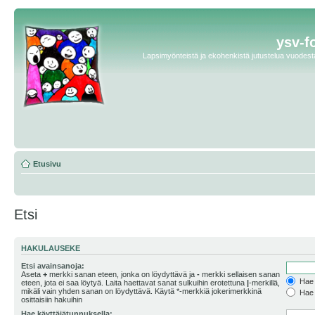
ysv-f
Lapsimyönteistä ja ekohenkistä jutustelua vuodesta 
Etusivu
Etsi
HAKULAUSEKE
Etsi avainsanoja:
Aseta
+
merkki sanan eteen, jonka on löydyttävä ja
-
merkki sellaisen sanan
Hae k
eteen, jota ei saa löytyä. Laita haettavat sanat sulkuihin erotettuna
|
-merkillä,
mikäli vain yhden sanan on löydyttävä. Käytä *-merkkiä jokerimerkkinä
Hae k
osittaisiin hakuihin
Hae käyttäjätunnuksella: