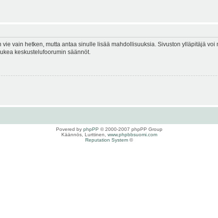
en vie vain hetken, mutta antaa sinulle lisää mahdollisuuksia. Sivuston ylläpitäjä voi 
 lukea keskustelufoorumin säännöt.
Povered by
phpPP
© 2000-2007 phpPP Group
Käännös, Lurttinen,
www.phpbbsuomi.com
Reputation System
©