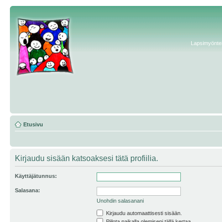
Lapsimyönteis
Etusivu
Kirjaudu sisään katsoaksesi tätä profiilia.
Käyttäjätunnus:
Salasana:
Unohdin salasanani
Kirjaudu automaattisesti sisään.
Piilota paikalla olemiseni tällä kertaa