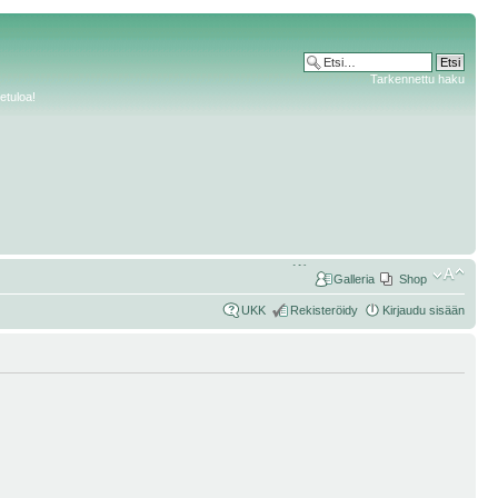
Tarkennettu haku
etuloa!
Galleria
Shop
UKK
Rekisteröidy
Kirjaudu sisään