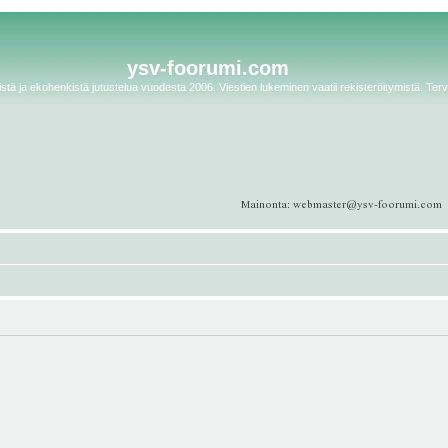
ysv-foorumi.com
tä ja ekohenkistä jutustelua vuodesta 2006. Viestien lukeminen vaatii rekisteröitymistä. Terv