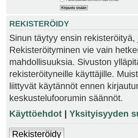
REKISTERÖIDY
Sinun täytyy ensin rekisteröityä, j
Rekisteröityminen vie vain hetken
mahdollisuuksia. Sivuston ylläpit
rekisteröityneille käyttäjille. Mu
liittyvät käytännöt ennen kirjau
keskustelufoorumin säännöt.
Käyttöehdot
|
Yksityisyyden s
Rekisteröidy