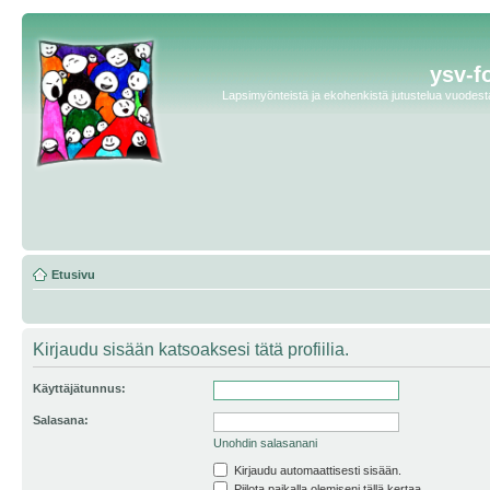
ysv-f
Lapsimyönteistä ja ekohenkistä jutustelua vuodesta 
Etusivu
Kirjaudu sisään katsoaksesi tätä profiilia.
Käyttäjätunnus:
Salasana:
Unohdin salasanani
Kirjaudu automaattisesti sisään.
Piilota paikalla olemiseni tällä kertaa