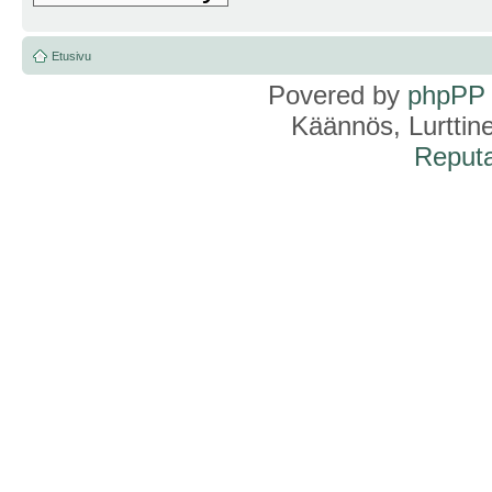
Etusivu
Povered by
phpPP
Käännös, Lurttin
Reputa