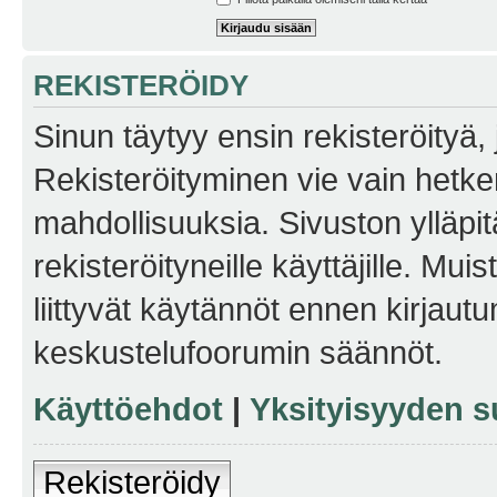
REKISTERÖIDY
Sinun täytyy ensin rekisteröityä, j
Rekisteröityminen vie vain hetken
mahdollisuuksia. Sivuston ylläpit
rekisteröityneille käyttäjille. Mu
liittyvät käytännöt ennen kirjau
keskustelufoorumin säännöt.
Käyttöehdot
|
Yksityisyyden s
Rekisteröidy