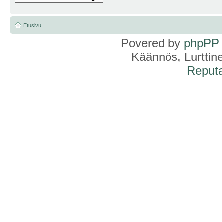
Etusivu
Povered by
phpPP
Käännös, Lurttin
Reputa