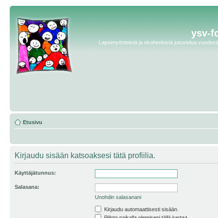
ysv-f
Lapsimyönteistä ja ekohenkistä jutustelua vuodesta 
Etusivu
Kirjaudu sisään katsoaksesi tätä profiilia.
Käyttäjätunnus:
Salasana:
Unohdin salasanani
Kirjaudu automaattisesti sisään.
Piilota paikalla olemiseni tällä kertaa