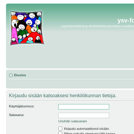
ysv-f
Lapsimyönteistä ja ekohenkistä jutustelua vuodesta 
Etusivu
Kirjaudu sisään katsoaksesi henkilökunnan tietoja.
Käyttäjätunnus:
Salasana:
Unohdin salasanani
Kirjaudu automaattisesti sisään.
Piilota paikalla olemiseni tällä kertaa