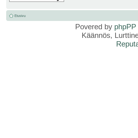
Etusivu
Povered by
phpPP
Käännös, Lurttin
Reputa