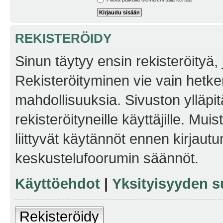
REKISTERÖIDY
Sinun täytyy ensin rekisteröityä, j
Rekisteröityminen vie vain hetken
mahdollisuuksia. Sivuston ylläpit
rekisteröityneille käyttäjille. Mu
liittyvät käytännöt ennen kirjau
keskustelufoorumin säännöt.
Käyttöehdot
|
Yksityisyyden s
Rekisteröidy