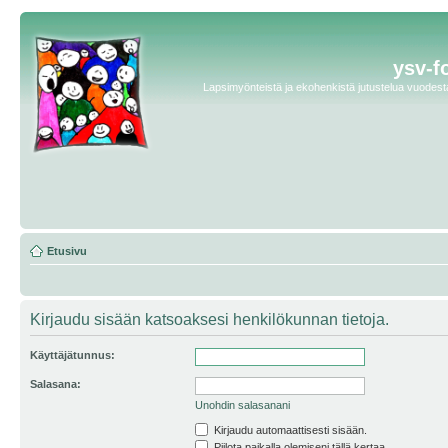
ysv-f
Lapsimyönteistä ja ekohenkistä jutustelua vuodesta 
Etusivu
Kirjaudu sisään katsoaksesi henkilökunnan tietoja.
Käyttäjätunnus:
Salasana:
Unohdin salasanani
Kirjaudu automaattisesti sisään.
Piilota paikalla olemiseni tällä kertaa