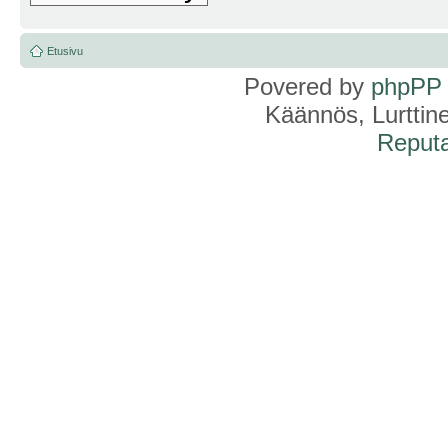
Etusivu
Povered by
phpPP
Käännös, Lurttin
Reputa