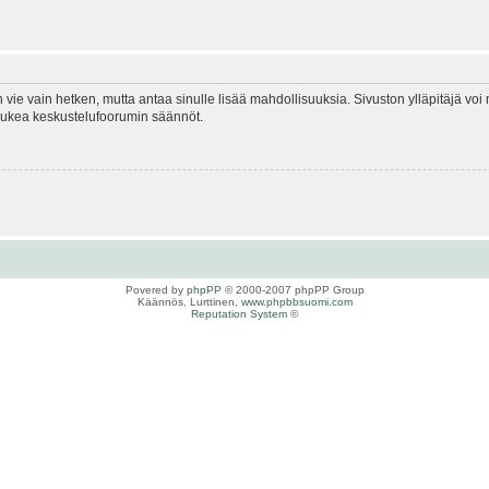
en vie vain hetken, mutta antaa sinulle lisää mahdollisuuksia. Sivuston ylläpitäjä voi 
 lukea keskustelufoorumin säännöt.
Povered by
phpPP
© 2000-2007 phpPP Group
Käännös, Lurttinen,
www.phpbbsuomi.com
Reputation System
©