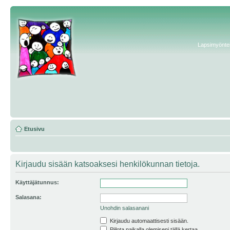
Lapsimyönteis
Etusivu
Kirjaudu sisään katsoaksesi henkilökunnan tietoja.
Käyttäjätunnus:
Salasana:
Unohdin salasanani
Kirjaudu automaattisesti sisään.
Piilota paikalla olemiseni tällä kertaa