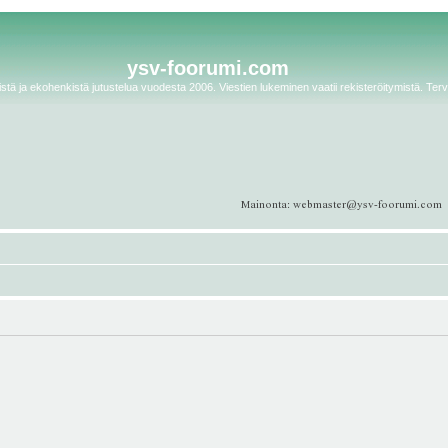
ysv-foorumi.com
tä ja ekohenkistä jutustelua vuodesta 2006. Viestien lukeminen vaatii rekisteröitymistä. Terv