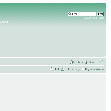
Tarkennettu haku
etuloa!
Galleria
Shop
UKK
Rekisteröidy
Kirjaudu sisään