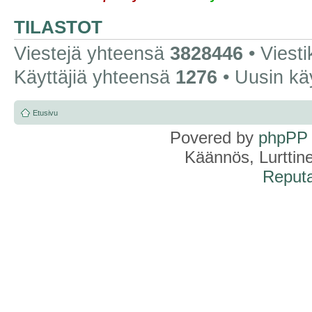
TILASTOT
Viestejä yhteensä
3828446
• Viest
Käyttäjiä yhteensä
1276
• Uusin kä
Etusivu
Povered by
phpPP
Käännös, Lurttin
Reputa