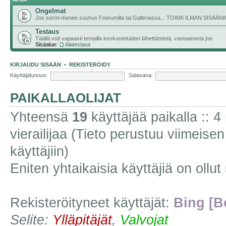
Ongelmat
Jos sormi menee suuhun Foorumilla tai Galleriassa... TOIMII ILMAN SISÄ
Testaus
Täällä voit vapaasti testailla keskusteluiden lähettämistä, vastaamista jne.
Sisäalue:
Alatestaus
KIRJAUDU SISÄÄN
•
REKISTERÖIDY
Käyttäjätunnus:
Salasana:
PAIKALLAOLIJAT
Yhteensä
19
käyttäjää paikalla :: 4 
vierailijaa (Tieto perustuu viimeisen 
käyttäjiin)
Eniten yhtaikaisia käyttäjiä on ollut
Rekisteröityneet käyttäjät:
Bing [B
Selite:
Ylläpitäjät
,
Valvojat