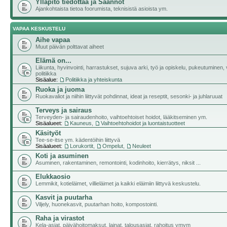
Ylläpito tiedottaa ja Säännöt
Ajankohtaista tietoa foorumista, teknisistä asioista ym.
VAPAA KESKUSTELU
Aihe vapaa
Muut päivän polttavat aiheet
Elämä on...
Liikunta, hyvinvointi, harrastukset, sujuva arki, työ ja opiskelu, pukeutuminen, v
politiikka
Sisäalue:
Politiikka ja yhteiskunta
Ruoka ja juoma
Ruokavaliot ja niihin liittyvät pohdinnat, ideat ja reseptit, sesonki- ja juhlaruuat
Terveys ja sairaus
Terveyden- ja sairaudenhoito, vaihtoehtoiset hoidot, lääkitseminen ym.
Sisäalueet:
Kauneus
,
Vaihtoehtohoidot ja luontaistuotteet
Käsityöt
Tee-se-itse ym. kädentöihin liittyvä
Sisäalueet:
Lorukortit
,
Ompelut
,
Neuleet
Koti ja asuminen
Asuminen, rakentaminen, remontointi, kodinhoito, kierrätys, niksit ...
Elukkaosio
Lemmikit, kotieläimet, villieläimet ja kaikki eläimiin liittyvä keskustelu.
Kasvit ja puutarha
Viljely, huonekasvit, puutarhan hoito, kompostointi.
Raha ja virastot
Kela-asiat, päivähoitomaksut, lainat, talousasiat, rahoitus ymym