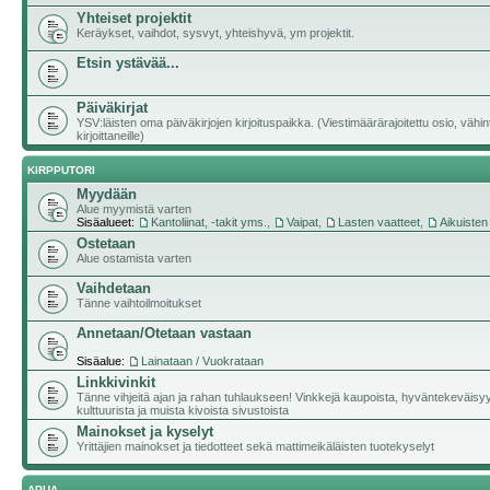
Yhteiset projektit
Keräykset, vaihdot, sysvyt, yhteishyvä, ym projektit.
Etsin ystävää...
Päiväkirjat
YSV:läisten oma päiväkirjojen kirjoituspaikka. (Viestimäärärajoitettu osio, vähi
kirjoittaneille)
KIRPPUTORI
Myydään
Alue myymistä varten
Sisäalueet:
Kantoliinat, -takit yms.
,
Vaipat
,
Lasten vaatteet
,
Aikuisten
Ostetaan
Alue ostamista varten
Vaihdetaan
Tänne vaihtoilmoitukset
Annetaan/Otetaan vastaan
Sisäalue:
Lainataan / Vuokrataan
Linkkivinkit
Tänne vihjeitä ajan ja rahan tuhlaukseen! Vinkkejä kaupoista, hyväntekeväisy
kulttuurista ja muista kivoista sivustoista
Mainokset ja kyselyt
Yrittäjien mainokset ja tiedotteet sekä mattimeikäläisten tuotekyselyt
APUA