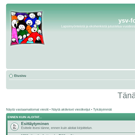
ysv-f
Lapsimyönteistä ja ekohenkistä jutustelua vuodesta 
Etusivu
Tänä
Näytä vastaamattomat viestit
•
Näytä aktiiviset viestiketjut
•
Tykätyimmät
ENNEN KUIN ALOITAT...
Esittäytyminen
Esittele itsesi tänne, ennen kuin aloitat kirjoittelun.