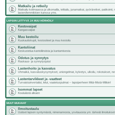
Matkailu ja retkeily
Matkailu kotimaassa ja ulkomailla, telttailu, junamatkat, pyöräretket, patikointi,
lasten/lemmikkien kanssa yms.
LAPSIIN LIITTYVÄ JA MUU HÖRHÖILY
Kestovaipat
Kangasvaipat
Muu kestoilu
Kuukautiskupit, kestositeet ja muu kestoilu
Kantoliinat
Keskustelua kantoliinoista ja kantamisesta
Odotus ja synnytys
Raskaus- ja synnytysjutut
Lastenhoito ja kasvatus
Uhmaikä, kasvatuskysymykset, uniongelmat, kylvetys, ulkoilu, rokotukset, neu
Lastentarvikkeet ja -vaatteet
Turvaistuinvertailut, lelut, vaatetuspulmat -- lapsiperheen Mitä-Mistä-Milloin!
Isommat lapset
Kouluiästä alkaen
MUUT MUKAVAT
Ilmoitustaulu
Uutiset lapsen syntymästä, nimenannosta, ysvitauosta ym. tärkeät ilmoitukset