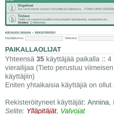
Ongelmat
Jos sormi menee suuhun Foorumilla tai Galleriassa... TOIMII ILMAN SISÄ
Testaus
Täällä voit vapaasti testailla keskusteluiden lähettämistä, vastaamista jne.
Sisäalue:
Alatestaus
KIRJAUDU SISÄÄN
•
REKISTERÖIDY
Käyttäjätunnus:
Salasana:
PAIKALLAOLIJAT
Yhteensä
35
käyttäjää paikalla :: 4 
vierailijaa (Tieto perustuu viimeisen 
käyttäjiin)
Eniten yhtaikaisia käyttäjiä on ollut
Rekisteröityneet käyttäjät:
Annina
,
Selite:
Ylläpitäjät
,
Valvojat