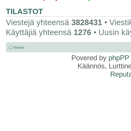
TILASTOT
Viestejä yhteensä
3828431
• Viest
Käyttäjiä yhteensä
1276
• Uusin kä
Etusivu
Povered by
phpPP
Käännös, Lurttin
Reputa