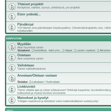
Yhteiset projektit
Keräykset, vaihdot, sysvyt, yhteishyvä, ym projektit.
Etsin ystävää...
Päiväkirjat
YSV:läisten oma päiväkirjojen kirjoituspaikka. (Viestimäärärajoitettu osio, vähi
kirjoittaneille)
KIRPPUTORI
Myydään
Alue myymistä varten
Sisäalueet:
Kantoliinat, -takit yms.
,
Vaipat
,
Lasten vaatteet
,
Aikuisten
Ostetaan
Alue ostamista varten
Vaihdetaan
Tänne vaihtoilmoitukset
Annetaan/Otetaan vastaan
Sisäalue:
Lainataan / Vuokrataan
Linkkivinkit
Tänne vihjeitä ajan ja rahan tuhlaukseen! Vinkkejä kaupoista, hyväntekeväisy
kulttuurista ja muista kivoista sivustoista
Mainokset ja kyselyt
Yrittäjien mainokset ja tiedotteet sekä mattimeikäläisten tuotekyselyt
APUA