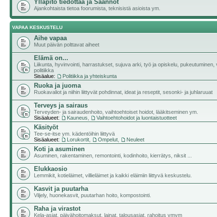
Ylläpito tiedottaa ja Säännöt
Ajankohtaista tietoa foorumista, teknisistä asioista ym.
VAPAA KESKUSTELU
Aihe vapaa
Muut päivän polttavat aiheet
Elämä on...
Liikunta, hyvinvointi, harrastukset, sujuva arki, työ ja opiskelu, pukeutuminen, v
politiikka
Sisäalue:
Politiikka ja yhteiskunta
Ruoka ja juoma
Ruokavaliot ja niihin liittyvät pohdinnat, ideat ja reseptit, sesonki- ja juhlaruuat
Terveys ja sairaus
Terveyden- ja sairaudenhoito, vaihtoehtoiset hoidot, lääkitseminen ym.
Sisäalueet:
Kauneus
,
Vaihtoehtohoidot ja luontaistuotteet
Käsityöt
Tee-se-itse ym. kädentöihin liittyvä
Sisäalueet:
Lorukortit
,
Ompelut
,
Neuleet
Koti ja asuminen
Asuminen, rakentaminen, remontointi, kodinhoito, kierrätys, niksit ...
Elukkaosio
Lemmikit, kotieläimet, villieläimet ja kaikki eläimiin liittyvä keskustelu.
Kasvit ja puutarha
Viljely, huonekasvit, puutarhan hoito, kompostointi.
Raha ja virastot
Kela-asiat, päivähoitomaksut, lainat, talousasiat, rahoitus ymym