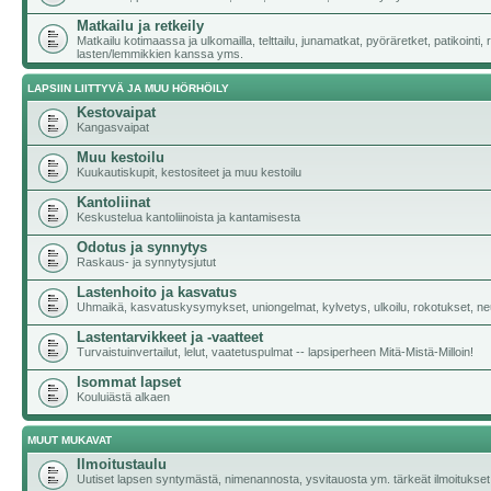
Matkailu ja retkeily
Matkailu kotimaassa ja ulkomailla, telttailu, junamatkat, pyöräretket, patikointi,
lasten/lemmikkien kanssa yms.
LAPSIIN LIITTYVÄ JA MUU HÖRHÖILY
Kestovaipat
Kangasvaipat
Muu kestoilu
Kuukautiskupit, kestositeet ja muu kestoilu
Kantoliinat
Keskustelua kantoliinoista ja kantamisesta
Odotus ja synnytys
Raskaus- ja synnytysjutut
Lastenhoito ja kasvatus
Uhmaikä, kasvatuskysymykset, uniongelmat, kylvetys, ulkoilu, rokotukset, neu
Lastentarvikkeet ja -vaatteet
Turvaistuinvertailut, lelut, vaatetuspulmat -- lapsiperheen Mitä-Mistä-Milloin!
Isommat lapset
Kouluiästä alkaen
MUUT MUKAVAT
Ilmoitustaulu
Uutiset lapsen syntymästä, nimenannosta, ysvitauosta ym. tärkeät ilmoitukset