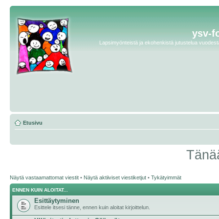
ysv-f
Lapsimyönteistä ja ekohenkistä jutustelua vuodesta 
Etusivu
Tänää
Näytä vastaamattomat viestit
•
Näytä aktiiviset viestiketjut
•
Tykätyimmät
ENNEN KUIN ALOITAT...
Esittäytyminen
Esittele itsesi tänne, ennen kuin aloitat kirjoittelun.