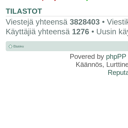
TILASTOT
Viestejä yhteensä
3828403
• Viest
Käyttäjiä yhteensä
1276
• Uusin kä
Etusivu
Povered by
phpPP
Käännös, Lurttin
Reputa