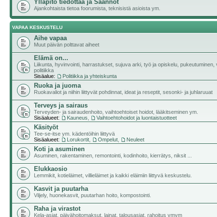
Ylläpito tiedottaa ja Säännöt
Ajankohtaista tietoa foorumista, teknisistä asioista ym.
VAPAA KESKUSTELU
Aihe vapaa
Muut päivän polttavat aiheet
Elämä on...
Liikunta, hyvinvointi, harrastukset, sujuva arki, työ ja opiskelu, pukeutuminen, v
politiikka
Sisäalue:
Politiikka ja yhteiskunta
Ruoka ja juoma
Ruokavaliot ja niihin liittyvät pohdinnat, ideat ja reseptit, sesonki- ja juhlaruuat
Terveys ja sairaus
Terveyden- ja sairaudenhoito, vaihtoehtoiset hoidot, lääkitseminen ym.
Sisäalueet:
Kauneus
,
Vaihtoehtohoidot ja luontaistuotteet
Käsityöt
Tee-se-itse ym. kädentöihin liittyvä
Sisäalueet:
Lorukortit
,
Ompelut
,
Neuleet
Koti ja asuminen
Asuminen, rakentaminen, remontointi, kodinhoito, kierrätys, niksit ...
Elukkaosio
Lemmikit, kotieläimet, villieläimet ja kaikki eläimiin liittyvä keskustelu.
Kasvit ja puutarha
Viljely, huonekasvit, puutarhan hoito, kompostointi.
Raha ja virastot
Kela-asiat, päivähoitomaksut, lainat, talousasiat, rahoitus ymym