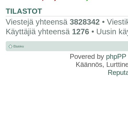
TILASTOT
Viestejä yhteensä
3828342
• Viest
Käyttäjiä yhteensä
1276
• Uusin kä
Etusivu
Povered by
phpPP
Käännös, Lurttin
Reputa