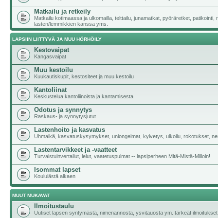
Matkailu ja retkeily
Matkailu kotimaassa ja ulkomailla, telttailu, junamatkat, pyöräretket, patikointi,
lasten/lemmikkien kanssa yms.
LAPSIIN LIITTYVÄ JA MUU HÖRHÖILY
Kestovaipat
Kangasvaipat
Muu kestoilu
Kuukautiskupit, kestositeet ja muu kestoilu
Kantoliinat
Keskustelua kantoliinoista ja kantamisesta
Odotus ja synnytys
Raskaus- ja synnytysjutut
Lastenhoito ja kasvatus
Uhmaikä, kasvatuskysymykset, uniongelmat, kylvetys, ulkoilu, rokotukset, neu
Lastentarvikkeet ja -vaatteet
Turvaistuinvertailut, lelut, vaatetuspulmat -- lapsiperheen Mitä-Mistä-Milloin!
Isommat lapset
Kouluiästä alkaen
MUUT MUKAVAT
Ilmoitustaulu
Uutiset lapsen syntymästä, nimenannosta, ysvitauosta ym. tärkeät ilmoitukset