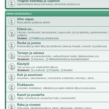
Ylläpito tiedottaa ja Säännöt
Ajankohtaista tietoa foorumista, teknisistä asioista ym.
VAPAA KESKUSTELU
Aihe vapaa
Muut päivän polttavat aiheet
Elämä on...
Liikunta, hyvinvointi, harrastukset, sujuva arki, työ ja opiskelu, pukeutuminen, v
politiikka
Sisäalue:
Politiikka ja yhteiskunta
Ruoka ja juoma
Ruokavaliot ja niihin liittyvät pohdinnat, ideat ja reseptit, sesonki- ja juhlaruuat
Terveys ja sairaus
Terveyden- ja sairaudenhoito, vaihtoehtoiset hoidot, lääkitseminen ym.
Sisäalueet:
Kauneus
,
Vaihtoehtohoidot ja luontaistuotteet
Käsityöt
Tee-se-itse ym. kädentöihin liittyvä
Sisäalueet:
Lorukortit
,
Ompelut
,
Neuleet
Koti ja asuminen
Asuminen, rakentaminen, remontointi, kodinhoito, kierrätys, niksit ...
Elukkaosio
Lemmikit, kotieläimet, villieläimet ja kaikki eläimiin liittyvä keskustelu.
Kasvit ja puutarha
Viljely, huonekasvit, puutarhan hoito, kompostointi.
Raha ja virastot
Kela-asiat, päivähoitomaksut, lainat, talousasiat, rahoitus ymym