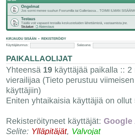
Ongelmat
Jos sormi menee suuhun Foorumilla tai Galleriassa... TOIMII ILMAN SISÄ
Testaus
Täällä voit vapaasti testailla keskusteluiden lähettämistä, vastaamista jne.
Sisäalue:
Alatestaus
KIRJAUDU SISÄÄN
•
REKISTERÖIDY
Käyttäjätunnus:
Salasana:
PAIKALLAOLIJAT
Yhteensä
19
käyttäjää paikalla :: 2 
vierailijaa (Tieto perustuu viimeisen 
käyttäjiin)
Eniten yhtaikaisia käyttäjiä on ollut
Rekisteröityneet käyttäjät:
Google 
Selite:
Ylläpitäjät
,
Valvojat