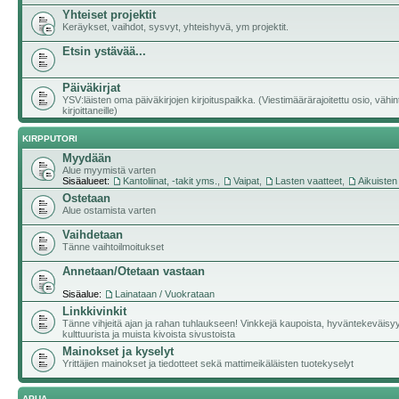
Yhteiset projektit
Keräykset, vaihdot, sysvyt, yhteishyvä, ym projektit.
Etsin ystävää...
Päiväkirjat
YSV:läisten oma päiväkirjojen kirjoituspaikka. (Viestimäärärajoitettu osio, vähi
kirjoittaneille)
KIRPPUTORI
Myydään
Alue myymistä varten
Sisäalueet:
Kantoliinat, -takit yms.
,
Vaipat
,
Lasten vaatteet
,
Aikuisten
Ostetaan
Alue ostamista varten
Vaihdetaan
Tänne vaihtoilmoitukset
Annetaan/Otetaan vastaan
Sisäalue:
Lainataan / Vuokrataan
Linkkivinkit
Tänne vihjeitä ajan ja rahan tuhlaukseen! Vinkkejä kaupoista, hyväntekeväisy
kulttuurista ja muista kivoista sivustoista
Mainokset ja kyselyt
Yrittäjien mainokset ja tiedotteet sekä mattimeikäläisten tuotekyselyt
APUA