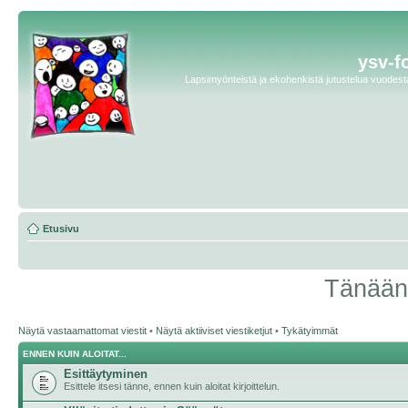
ysv-f
Lapsimyönteistä ja ekohenkistä jutustelua vuodesta 
Etusivu
Tänään 
Näytä vastaamattomat viestit
•
Näytä aktiiviset viestiketjut
•
Tykätyimmät
ENNEN KUIN ALOITAT...
Esittäytyminen
Esittele itsesi tänne, ennen kuin aloitat kirjoittelun.