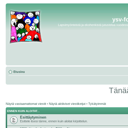
ysv-f
Lapsimyönteistä ja ekohenkistä jutustelua vuodesta 
Etusivu
Tänää
Näytä vastaamattomat viestit
•
Näytä aktiiviset viestiketjut
•
Tykätyimmät
ENNEN KUIN ALOITAT...
Esittäytyminen
Esittele itsesi tänne, ennen kuin aloitat kirjoittelun.