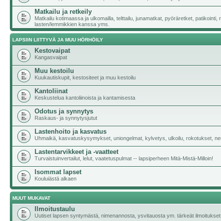
Matkailu ja retkeily
Matkailu kotimaassa ja ulkomailla, telttailu, junamatkat, pyöräretket, patikointi,
lasten/lemmikkien kanssa yms.
LAPSIIN LIITTYVÄ JA MUU HÖRHÖILY
Kestovaipat
Kangasvaipat
Muu kestoilu
Kuukautiskupit, kestositeet ja muu kestoilu
Kantoliinat
Keskustelua kantoliinoista ja kantamisesta
Odotus ja synnytys
Raskaus- ja synnytysjutut
Lastenhoito ja kasvatus
Uhmaikä, kasvatuskysymykset, uniongelmat, kylvetys, ulkoilu, rokotukset, neu
Lastentarvikkeet ja -vaatteet
Turvaistuinvertailut, lelut, vaatetuspulmat -- lapsiperheen Mitä-Mistä-Milloin!
Isommat lapset
Kouluiästä alkaen
MUUT MUKAVAT
Ilmoitustaulu
Uutiset lapsen syntymästä, nimenannosta, ysvitauosta ym. tärkeät ilmoitukset