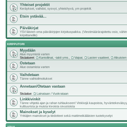
Yhteiset projektit
Keräykset, vaihdot, sysvyt, yhteishyvä, ym projektit.
Etsin ystävää...
Päiväkirjat
YSV:läisten oma päiväkirjojen kirjoituspaikka. (Viestimäärärajoitettu osio, vähi
kirjoittaneille)
KIRPPUTORI
Myydään
Alue myymistä varten
Sisäalueet:
Kantoliinat, -takit yms.
,
Vaipat
,
Lasten vaatteet
,
Aikuisten
Ostetaan
Alue ostamista varten
Vaihdetaan
Tänne vaihtoilmoitukset
Annetaan/Otetaan vastaan
Sisäalue:
Lainataan / Vuokrataan
Linkkivinkit
Tänne vihjeitä ajan ja rahan tuhlaukseen! Vinkkejä kaupoista, hyväntekeväisy
kulttuurista ja muista kivoista sivustoista
Mainokset ja kyselyt
Yrittäjien mainokset ja tiedotteet sekä mattimeikäläisten tuotekyselyt
APUA