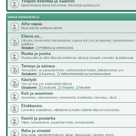
Ylläpito tiedottaa ja Säännöt
Ajankohtaista tietoa foorumista, teknisistä asioista ym.
VAPAA KESKUSTELU
Aihe vapaa
Muut päivän polttavat aiheet
Elämä on...
Liikunta, hyvinvointi, harrastukset, sujuva arki, työ ja opiskelu, pukeutuminen, v
politiikka
Sisäalue:
Politiikka ja yhteiskunta
Ruoka ja juoma
Ruokavaliot ja niihin liittyvät pohdinnat, ideat ja reseptit, sesonki- ja juhlaruuat
Terveys ja sairaus
Terveyden- ja sairaudenhoito, vaihtoehtoiset hoidot, lääkitseminen ym.
Sisäalueet:
Kauneus
,
Vaihtoehtohoidot ja luontaistuotteet
Käsityöt
Tee-se-itse ym. kädentöihin liittyvä
Sisäalueet:
Lorukortit
,
Ompelut
,
Neuleet
Koti ja asuminen
Asuminen, rakentaminen, remontointi, kodinhoito, kierrätys, niksit ...
Elukkaosio
Lemmikit, kotieläimet, villieläimet ja kaikki eläimiin liittyvä keskustelu.
Kasvit ja puutarha
Viljely, huonekasvit, puutarhan hoito, kompostointi.
Raha ja virastot
Kela-asiat, päivähoitomaksut, lainat, talousasiat, rahoitus ymym