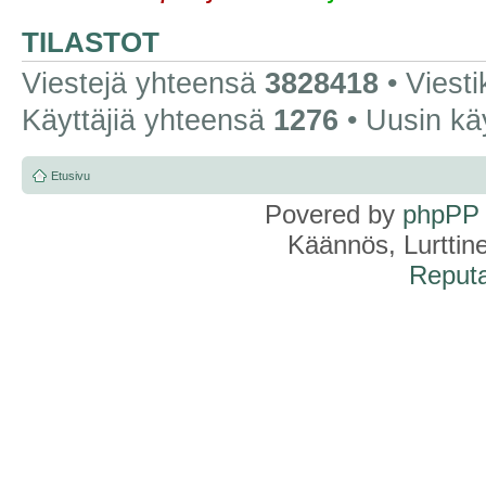
TILASTOT
Viestejä yhteensä
3828418
• Viest
Käyttäjiä yhteensä
1276
• Uusin kä
Etusivu
Povered by
phpPP
Käännös, Lurttin
Reputa