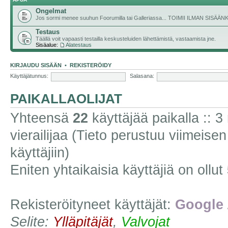
Ongelmat
Jos sormi menee suuhun Foorumilla tai Galleriassa... TOIMII ILMAN SISÄ
Testaus
Täällä voit vapaasti testailla keskusteluiden lähettämistä, vastaamista jne.
Sisäalue:
Alatestaus
KIRJAUDU SISÄÄN
•
REKISTERÖIDY
Käyttäjätunnus:
Salasana:
PAIKALLAOLIJAT
Yhteensä
22
käyttäjää paikalla :: 3 
vierailijaa (Tieto perustuu viimeisen 
käyttäjiin)
Eniten yhtaikaisia käyttäjiä on ollut
Rekisteröityneet käyttäjät:
Google 
Selite:
Ylläpitäjät
,
Valvojat