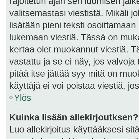
rajoitetun ajan sen luomisen jäl
valitsemastasi viestistä. Mikäli jo
lisätään pieni teksti osoittama
lukemaan viestiä. Tässä on mu
kertaa olet muokannut viestiä. Tä
vastattu ja se ei näy, jos valvoja
pitää itse jättää syy mitä on muo
käyttäjä ei voi poistaa viestiä, jo
Ylös
Kuinka lisään allekirjoutksen?
Luo allekirjoitus käyttääksesi si