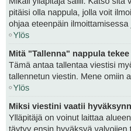
Mikäli ylläpitäjä sallii. Katso sitä
pitäisi olla nappula, jolla voit i
ohjaa eteenpäin ilmoittamisessa j
Ylös
Mitä "Tallenna" nappula tekee
Tämä antaa tallentaa viestisi m
tallennetun viestin. Mene omiin a
Ylös
Miksi viestini vaatii hyväksyn
Ylläpitäjä on voinut laittaa alueen
täytyy ensin hyväksyä valvojien 