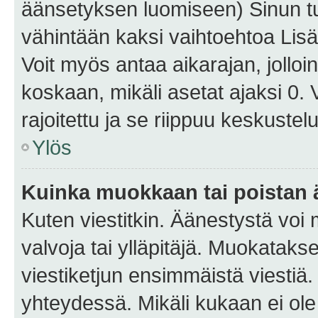
äänsetyksen luomiseen) Sinun tu
vähintään kaksi vaihtoehtoa Lisää
Voit myös antaa aikarajan, jolloi
koskaan, mikäli asetat ajaksi 0.
rajoitettu ja se riippuu keskustel
Ylös
Kuinka muokkaan tai poistan
Kuten viestitkin. Äänestystä voi
valvoja tai ylläpitäjä. Muokatak
viestiketjun ensimmäistä viestiä
yhteydessä. Mikäli kukaan ei ol