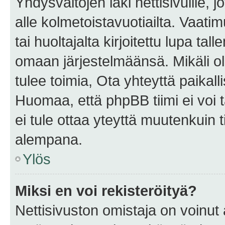
Yhdysvaltojen laki nettisivuille, 
alle kolmetoistavuotiailta. Vaa
tai huoltajalta kirjoitettu lupa ta
omaan järjestelmäänsä. Mikäli 
tulee toimia, Ota yhteyttä paika
Huomaa, että phpBB tiimi ei voi t
ei tule ottaa yteyttä muutenkuin t
alempana.
Ylös
Miksi en voi rekisteröityä?
Nettisivuston omistaja on voinut a