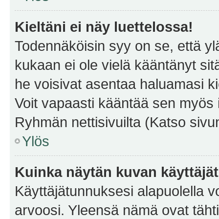
Kieltäni ei näy luettelossa!
Todennäköisin syy on se, että yläp
kukaan ei ole vielä kääntänyt sitä 
he voisivat asentaa haluamasi ki
Voit vapaasti kääntää sen myös i
Ryhmän nettisivuilta (Katso sivun
Ylös
Kuinka näytän kuvan käyttäjä
Käyttäjätunnuksesi alapuolella vo
arvoosi. Yleensä nämä ovat tähtiä 