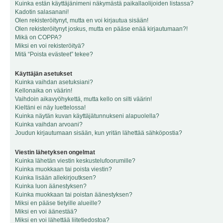
Kuinka estän käyttäjänimeni näkymästä paikallaolijoiden listassa?
Kadotin salasanani!
Olen rekisteröitynyt, mutta en voi kirjautua sisään!
Olen rekisteröitynyt joskus, mutta en pääse enää kirjautumaan?!
Mikä on COPPA?
Miksi en voi rekisteröityä?
Mitä “Poista evästeet” tekee?
Käyttäjän asetukset
Kuinka vaihdan asetuksiani?
Kellonaika on väärin!
Vaihdoin aikavyöhykettä, mutta kello on silti väärin!
Kieltäni ei näy luettelossa!
Kuinka näytän kuvan käyttäjätunnukseni alapuolella?
Kuinka vaihdan arvoani?
Joudun kirjautumaan sisään, kun yritän lähettää sähköpostia?
Viestin lähetyksen ongelmat
Kuinka lähetän viestin keskustelufoorumille?
Kuinka muokkaan tai poista viestin?
Kuinka lisään allekirjoutksen?
Kuinka luon äänestyksen?
Kuinka muokkaan tai poistan äänestyksen?
Miksi en pääse tietyille alueille?
Miksi en voi äänestää?
Miksi en voi lähettää liitetiedostoa?