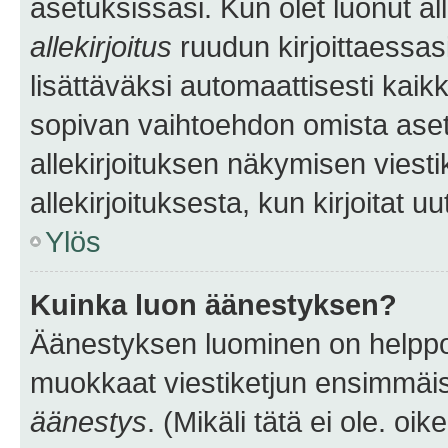
asetuksissasi. Kun olet luonut all
allekirjoitus
ruudun kirjoittaessasi
lisättäväksi automaattisesti kaikki
sopivan vaihtoehdon omista asetu
allekirjoituksen näkymisen viesti
allekirjoituksesta, kun kirjoitat uu
Ylös
Kuinka luon äänestyksen?
Äänestyksen luominen on helppoa.
muokkaat viestiketjun ensimmäis
äänestys
. (Mikäli tätä ei ole. oik