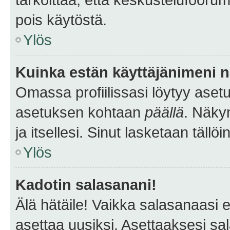
pois käytöstä.
Ylös
Kuinka estän käyttäjänimeni n
Omassa profiilissasi löytyy aset
asetuksen kohtaan
päällä
. Näkym
ja itsellesi. Sinut lasketaan tällö
Ylös
Kadotin salasanani!
Älä hätäile! Vaikka salasanaasi 
asettaa uusiksi. Asettaaksesi s