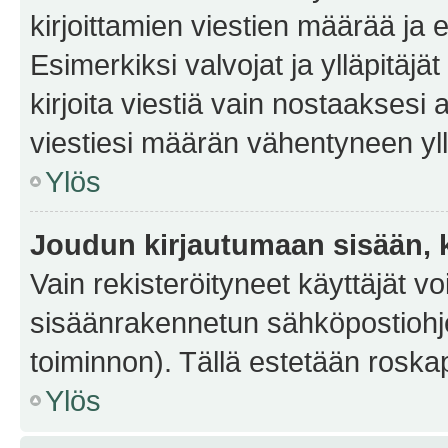
kirjoittamien viestien määrää ja er
Esimerkiksi valvojat ja ylläpitäjä
kirjoita viestiä vain nostaakses
viestiesi määrän vähentyneen yl
Ylös
Joudun kirjautumaan sisään, k
Vain rekisteröityneet käyttäjät v
sisäänrakennetun sähköpostiohjel
toiminnon). Tällä estetään roskap
Ylös