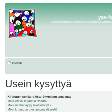
ysv-f
Lapsimyönteistä ja ekohenkistä jutustelua vuodesta 
Etusivu
Usein kysyttyä
Kirjautumisen ja rekisteröitymisen ongelmat
Miksi en voi kirjautua sisään?
Miksi minun täytyy rekisteröityä?
Miksi kirjaudun ulos automaattisesti?