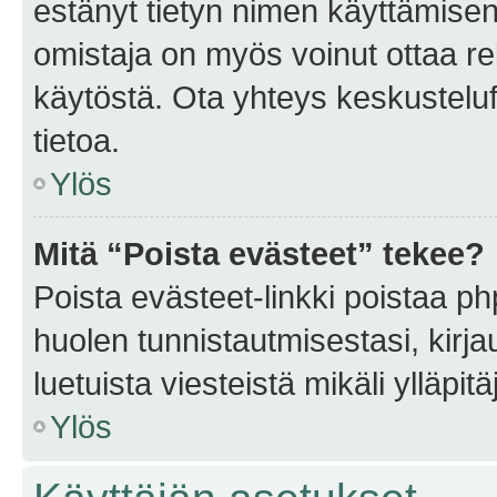
estänyt tietyn nimen käyttämisen
omistaja on myös voinut ottaa r
käytöstä. Ota yhteys keskusteluf
tietoa.
Ylös
Mitä “Poista evästeet” tekee?
Poista evästeet-linkki poistaa p
huolen tunnistautmisestasi, kirja
luetuista viesteistä mikäli ylläpitä
Ylös