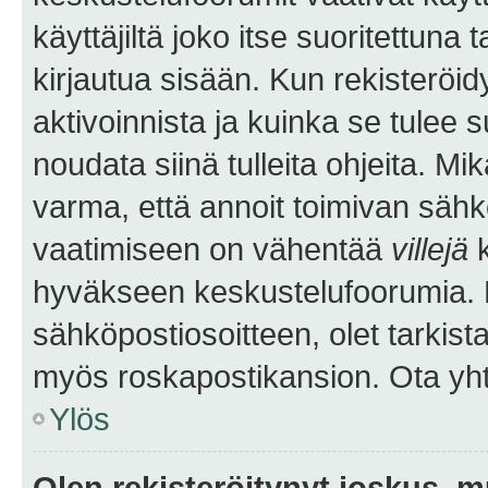
käyttäjiltä joko itse suoritettuna 
kirjautua sisään. Kun rekisteröidy
aktivoinnista ja kuinka se tulee s
noudata siinä tulleita ohjeita. Mi
varma, että annoit toimivan sähk
vaatimiseen on vähentää
villejä
k
hyväkseen keskustelufoorumia. Mi
sähköpostiosoitteen, olet tarkista
myös roskapostikansion. Ota yhte
Ylös
Olen rekisteröitynyt joskus, 