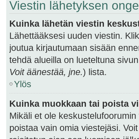
Viestin lähetyksen ong
Kuinka lähetän viestin keskus
Lähettääksesi uuden viestin. Kl
joutua kirjautumaan sisään ennen 
tehdä alueilla on lueteltuna sivun
Voit äänestää, jne.
) lista.
Ylös
Kuinka muokkaan tai poista vi
Mikäli et ole keskustelufoorumin y
poistaa vain omia viestejäsi. Voi