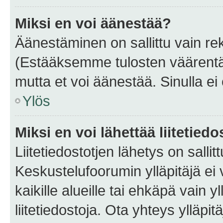
Miksi en voi äänestää?
Äänestäminen on sallittu vain rekis
(Estääksemme tulosten väärentämi
mutta et voi äänestää. Sinulla ei 
Ylös
Miksi en voi lähettää liitetied
Liitetiedostotjen lähetys on sallit
Keskustelufoorumin ylläpitäjä ei v
kaikille alueille tai ehkäpä vain 
liitetiedostoja. Ota yhteys ylläpit