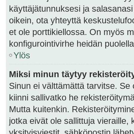
käyttäjätunnuksesi ja salasanasi 
oikein, ota yhteyttä keskustelufo
et ole porttikiellossa. On myös ma
konfigurointivirhe heidän puolella
Ylös
Miksi minun täytyy rekisteröit
Sinun ei välttämättä tarvitse. Se
kiinni sallivatko he rekisteröitym
Mutta kuitenkin. Rekisteröitymine
jotka eivät ole sallittuja vierail
yksityisviestit, sähköpostin lähet