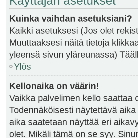
Käyttäjän asetukset
Kuinka vaihdan asetuksiani?
Kaikki asetuksesi (Jos olet rekist
Muuttaaksesi näitä tietoja klikka
yleensä sivun yläreunassa) Tääll
Ylös
Kellonaika on väärin!
Vaikka palvelimen kello saattaa 
Todennäköisesti näytettävä aika
aika saatetaan näyttää eri aika
olet. Mikäli tämä on se syy. Si