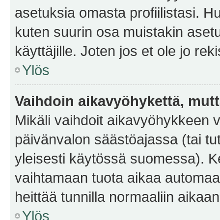
asetuksia omasta profiilistasi. 
kuten suurin osa muistakin asetuks
käyttäjille. Joten jos et ole jo rek
Ylös
Vaihdoin aikavyöhykettä, mutta 
Mikäli vaihdoit aikavyöhykkeen 
päivänvalon säästöajassa (tai tu
yleisesti käytössä suomessa). Ke
vaihtamaan tuota aikaa automaatti
heittää tunnilla normaaliin aikaan
Ylös