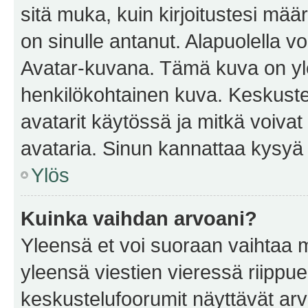
sitä muka, kuin kirjoitustesi mää
on sinulle antanut. Alapuolella v
Avatar-kuvana. Tämä kuva on yle
henkilökohtainen kuva. Keskuste
avatarit käytössä ja mitkä voivat 
avataria. Sinun kannattaa kysyä yl
Ylös
Kuinka vaihdan arvoani?
Yleensä et voi suoraan vaihtaa 
yleensä viestien vieressä riippu
keskustelufoorumit näyttävät ar