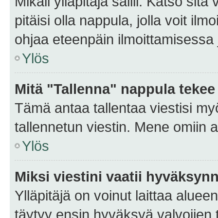
Mikäli ylläpitäjä sallii. Katso sitä
pitäisi olla nappula, jolla voit i
ohjaa eteenpäin ilmoittamisessa j
Ylös
Mitä "Tallenna" nappula tekee
Tämä antaa tallentaa viestisi m
tallennetun viestin. Mene omiin a
Ylös
Miksi viestini vaatii hyväksyn
Ylläpitäjä on voinut laittaa alueen
täytyy ensin hyväksyä valvojien 