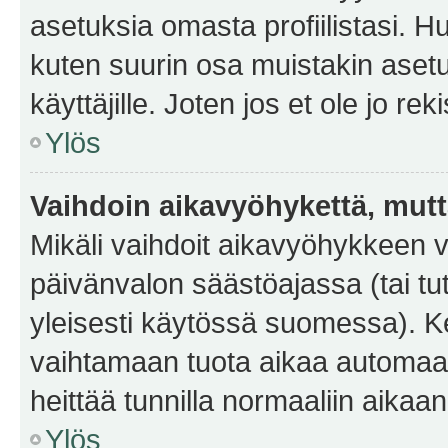
asetuksia omasta profiilistasi. 
kuten suurin osa muistakin asetuks
käyttäjille. Joten jos et ole jo rek
Ylös
Vaihdoin aikavyöhykettä, mutta 
Mikäli vaihdoit aikavyöhykkeen 
päivänvalon säästöajassa (tai tu
yleisesti käytössä suomessa). Ke
vaihtamaan tuota aikaa automaatti
heittää tunnilla normaaliin aikaan
Ylös