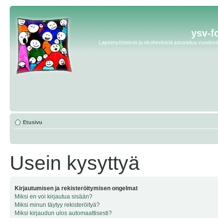
ysv-f
Lapsimyönteistä ja ekohenkistä jutustelua vuodesta 
Etusivu
Usein kysyttyä
Kirjautumisen ja rekisteröitymisen ongelmat
Miksi en voi kirjautua sisään?
Miksi minun täytyy rekisteröityä?
Miksi kirjaudun ulos automaattisesti?