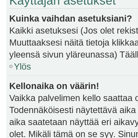
Käyttäjän asetukset
Kuinka vaihdan asetuksiani?
Kaikki asetuksesi (Jos olet rekist
Muuttaaksesi näitä tietoja klikka
yleensä sivun yläreunassa) Tääll
Ylös
Kellonaika on väärin!
Vaikka palvelimen kello saattaa 
Todennäköisesti näytettävä aika
aika saatetaan näyttää eri aika
olet. Mikäli tämä on se syy. Si