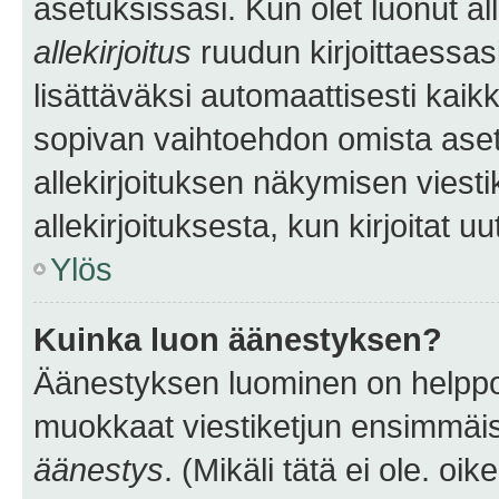
asetuksissasi. Kun olet luonut all
allekirjoitus
ruudun kirjoittaessasi
lisättäväksi automaattisesti kaikki
sopivan vaihtoehdon omista asetu
allekirjoituksen näkymisen viesti
allekirjoituksesta, kun kirjoitat uu
Ylös
Kuinka luon äänestyksen?
Äänestyksen luominen on helppoa.
muokkaat viestiketjun ensimmäis
äänestys
. (Mikäli tätä ei ole. oik