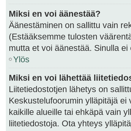
Miksi en voi äänestää?
Äänestäminen on sallittu vain rekis
(Estääksemme tulosten väärentämi
mutta et voi äänestää. Sinulla ei 
Ylös
Miksi en voi lähettää liitetied
Liitetiedostotjen lähetys on sallit
Keskustelufoorumin ylläpitäjä ei v
kaikille alueille tai ehkäpä vain 
liitetiedostoja. Ota yhteys ylläpit