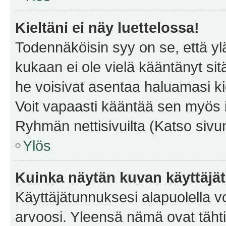
Kieltäni ei näy luettelossa!
Todennäköisin syy on se, että yläp
kukaan ei ole vielä kääntänyt sitä 
he voisivat asentaa haluamasi ki
Voit vapaasti kääntää sen myös i
Ryhmän nettisivuilta (Katso sivun
Ylös
Kuinka näytän kuvan käyttäjä
Käyttäjätunnuksesi alapuolella vo
arvoosi. Yleensä nämä ovat tähtiä 