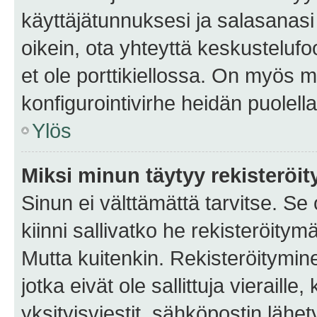
käyttäjätunnuksesi ja salasanasi 
oikein, ota yhteyttä keskustelufo
et ole porttikiellossa. On myös ma
konfigurointivirhe heidän puolella
Ylös
Miksi minun täytyy rekisteröit
Sinun ei välttämättä tarvitse. Se
kiinni sallivatko he rekisteröitym
Mutta kuitenkin. Rekisteröitymine
jotka eivät ole sallittuja vierail
yksityisviestit, sähköpostin lähet