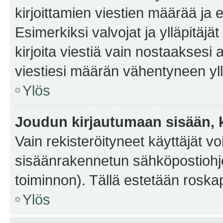
kirjoittamien viestien määrää ja er
Esimerkiksi valvojat ja ylläpitäjä
kirjoita viestiä vain nostaakses
viestiesi määrän vähentyneen yl
Ylös
Joudun kirjautumaan sisään, k
Vain rekisteröityneet käyttäjät v
sisäänrakennetun sähköpostiohjel
toiminnon). Tällä estetään roskap
Ylös