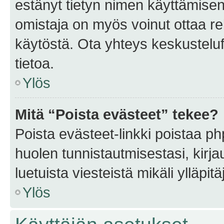
estänyt tietyn nimen käyttämisen
omistaja on myös voinut ottaa r
käytöstä. Ota yhteys keskusteluf
tietoa.
Ylös
Mitä “Poista evästeet” tekee?
Poista evästeet-linkki poistaa p
huolen tunnistautmisestasi, kirja
luetuista viesteistä mikäli ylläpitä
Ylös