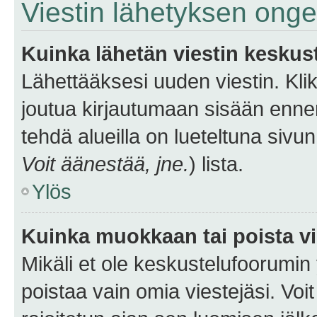
Viestin lähetyksen ong
Kuinka lähetän viestin keskus
Lähettääksesi uuden viestin. Kl
joutua kirjautumaan sisään ennen 
tehdä alueilla on lueteltuna sivun
Voit äänestää, jne.
) lista.
Ylös
Kuinka muokkaan tai poista vi
Mikäli et ole keskustelufoorumin y
poistaa vain omia viestejäsi. Voi