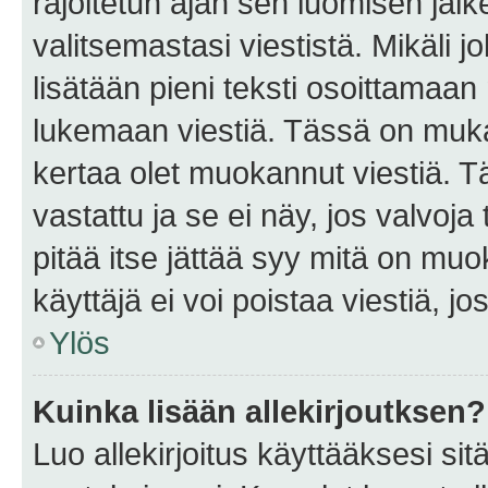
rajoitetun ajan sen luomisen jäl
valitsemastasi viestistä. Mikäli jo
lisätään pieni teksti osoittama
lukemaan viestiä. Tässä on mu
kertaa olet muokannut viestiä. Tä
vastattu ja se ei näy, jos valvoja
pitää itse jättää syy mitä on muo
käyttäjä ei voi poistaa viestiä, jo
Ylös
Kuinka lisään allekirjoutksen?
Luo allekirjoitus käyttääksesi si