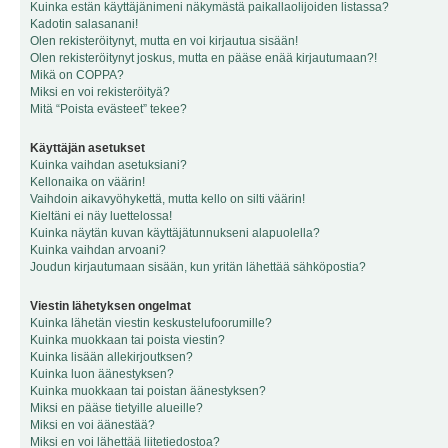
Kuinka estän käyttäjänimeni näkymästä paikallaolijoiden listassa?
Kadotin salasanani!
Olen rekisteröitynyt, mutta en voi kirjautua sisään!
Olen rekisteröitynyt joskus, mutta en pääse enää kirjautumaan?!
Mikä on COPPA?
Miksi en voi rekisteröityä?
Mitä “Poista evästeet” tekee?
Käyttäjän asetukset
Kuinka vaihdan asetuksiani?
Kellonaika on väärin!
Vaihdoin aikavyöhykettä, mutta kello on silti väärin!
Kieltäni ei näy luettelossa!
Kuinka näytän kuvan käyttäjätunnukseni alapuolella?
Kuinka vaihdan arvoani?
Joudun kirjautumaan sisään, kun yritän lähettää sähköpostia?
Viestin lähetyksen ongelmat
Kuinka lähetän viestin keskustelufoorumille?
Kuinka muokkaan tai poista viestin?
Kuinka lisään allekirjoutksen?
Kuinka luon äänestyksen?
Kuinka muokkaan tai poistan äänestyksen?
Miksi en pääse tietyille alueille?
Miksi en voi äänestää?
Miksi en voi lähettää liitetiedostoa?