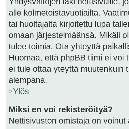
Yhdysvaltojen laki nettisivuille, 
alle kolmetoistavuotiailta. Vaa
tai huoltajalta kirjoitettu lupa ta
omaan järjestelmäänsä. Mikäli 
tulee toimia, Ota yhteyttä paika
Huomaa, että phpBB tiimi ei voi t
ei tule ottaa yteyttä muutenkuin t
alempana.
Ylös
Miksi en voi rekisteröityä?
Nettisivuston omistaja on voinut a