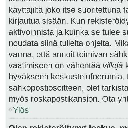
käyttäjiltä joko itse suoritettuna 
kirjautua sisään. Kun rekisteröidy
aktivoinnista ja kuinka se tulee s
noudata siinä tulleita ohjeita. Mi
varma, että annoit toimivan sähk
vaatimiseen on vähentää
villejä
k
hyväkseen keskustelufoorumia. Mi
sähköpostiosoitteen, olet tarkista
myös roskapostikansion. Ota yhte
Ylös
Olen rekisteröitynyt joskus, 