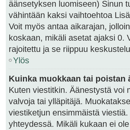
äänsetyksen luomiseen) Sinun tu
vähintään kaksi vaihtoehtoa Lisää
Voit myös antaa aikarajan, jolloi
koskaan, mikäli asetat ajaksi 0.
rajoitettu ja se riippuu keskustel
Ylös
Kuinka muokkaan tai poistan
Kuten viestitkin. Äänestystä voi
valvoja tai ylläpitäjä. Muokatak
viestiketjun ensimmäistä viestiä
yhteydessä. Mikäli kukaan ei ol