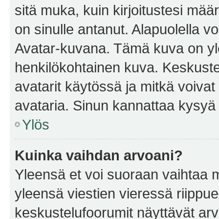
sitä muka, kuin kirjoitustesi mää
on sinulle antanut. Alapuolella v
Avatar-kuvana. Tämä kuva on yle
henkilökohtainen kuva. Keskuste
avatarit käytössä ja mitkä voivat 
avataria. Sinun kannattaa kysyä yl
Ylös
Kuinka vaihdan arvoani?
Yleensä et voi suoraan vaihtaa 
yleensä viestien vieressä riippu
keskustelufoorumit näyttävät ar