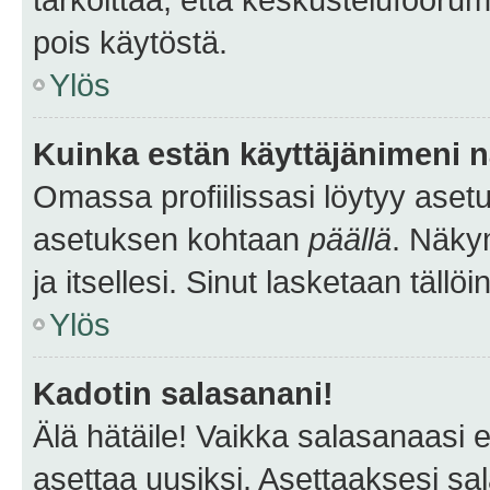
pois käytöstä.
Ylös
Kuinka estän käyttäjänimeni n
Omassa profiilissasi löytyy aset
asetuksen kohtaan
päällä
. Näkym
ja itsellesi. Sinut lasketaan tällö
Ylös
Kadotin salasanani!
Älä hätäile! Vaikka salasanaasi 
asettaa uusiksi. Asettaaksesi s